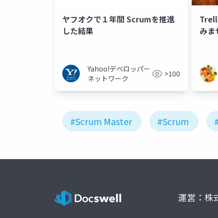
ヤフオクで１年間 Scrumを推進
Tr
した結果
みませ
Yahoo!デベロッパー
>100
ネットワーク
#Scrum Master
#Scrum
運営：株