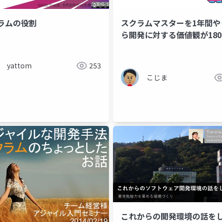
ラムの役割
スクラムマスターを1年間や
ら開発に対する価値観が180
った話
ng
communication
scrum master
agile
yattom
253
こじま
これからの開発環境の話を