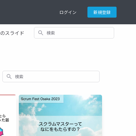
ログイン
新規登録
検索
てのスライド
検索