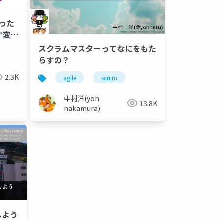
った
°変わ
スクラムマスターってなにをもた
らすの？
2.3K
agile
scrum
中村洋(yoh
13.8K
nakamura)
しよう