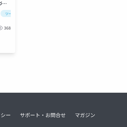
づく
ツール
ide
アジャイル
チーム開発
368
リシー
サポート・お問合せ
マガジン