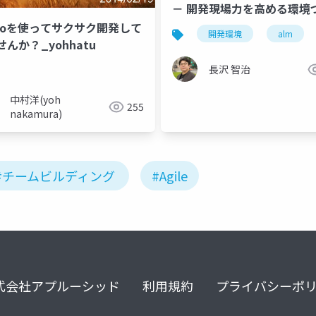
－ 開発現場力を高める環境
り
elloを使ってサクサク開発して
開発環境
alm
んか？_yohhatu
長沢 智治
中村洋(yoh
255
nakamura)
#チームビルディング
#Agile
式会社アプルーシッド
利用規約
プライバシーポ