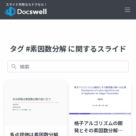
Ope
タグ #素因数分解 に関するスライド
検索
格子アルゴリズムの開
発とその素因数分解へ
多点評価は素因数分解