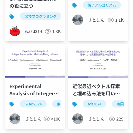
の応用
の役に立つ
格子アルゴリズム
競技プログラミング
アルゴリズム
素因数分解
さとしん
1.1K
wasd314
1.8K
Experimental
近似最近ベクトル探索
Analysis of Integer
と埋め込み法を用いた
Factorization
格子に依⁰る素因数分解
iwsec2024
素因数分解
scis2024
格子アルゴリズム
素因数分
Methods Using
法の実装報告
Lattices
さとしん
>100
さとしん
229