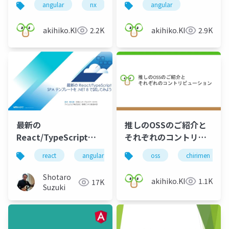
angular
nx
rust
angular
完全に理解した
akihiko.KIgure
2.2K
akihiko.KIgure
2.9K
最新の
推しのOSSのご紹介と
React/TypeScript
それぞれのコントリビ
SPA テンプレートを
ューション
react
angular
vue
oss
node.js
chirimen
vite
.NET 8 で試してみよう
Shotaro
akihiko.KIgure
1.1K
17K
Suzuki