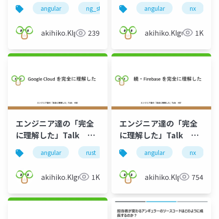
#70
angular
nx
angular
ng_startup
akihiko.KIgure
1K
akihiko.KIgure
239
エンジニア達の「完全
エンジニア達の「完全
に理解した」Talk
に理解した」Talk
#68
#67
angular
rust
nx
angular
gcp
firebase
nx
akihiko.KIgure
1K
akihiko.KIgure
754