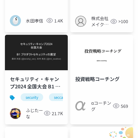
か？-人工市場を用いた
略
分析-
株式会社
水田孝信
1.4K
>100
メイクア
ップ
セキュリティ・キャン
投資戦略コーチング
プ2024 全国大会 B1 プ
ロダクトセキュリティ
security
seccamp
の展望
αコーチン
569
(#seccamp2024)
グ
ふじたー
21.7K
な