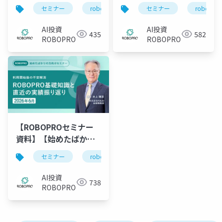
の方向け】利用開始後
の方向け】AI投資
セミナー
robopro
roboproセミナー
セミナー
robopro
資
の不安解消
ROBOPRO徹底解説～
ROBOPROの基礎知識
始める前に知っておき
AI投資
AI投資
435
582
と直近の実績振り返り
たいポイントとは？～
ROBOPRO
ROBOPRO
【ROBOPROセミナー
資料】【始めたばかり
の方向け】利用開始後
セミナー
robopro
roboproセミナー
資
の不安解消
ROBOPROの基礎知識
AI投資
738
と直近の実績振り返り
ROBOPRO