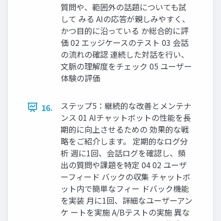
質問や、範囲外の話題についても試
して みる AIの応答が親しみやすく、
かつ目的に沿っている か総合的に評
価 02 エッジケースのテスト 03 会話
の流れの確認 連続した対話を行い、
文脈の理解度をチェック 05 ユーザー
体験の評価
ステップ5：継続的な改善とメンテナ
16.
ンス 01 AIチャットボットの性能を長
期的に向上させるための 効果的な戦
略をご紹介します。 定期的なログ分
析 週に1回、会話ログを確認し、頻
出の質問や課題を特定 04 02 ユーザ
ーフィード バックの収集 チャットボ
ット内で簡単なフィー ドバック機能
を実装 月に1回、詳細なユーザーアン
ケ ートを実施 A/Bテストの実施 異な