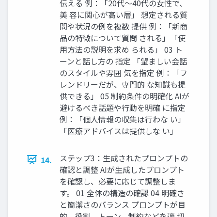
伝える 例：「20代〜40代の女性で、
美 容に関心が高い層」 想定される質
問や状況の例を複数 提供 例：「新商
品の特徴について質問 される」「使
用方法の説明を求め られる」 03 ト
ーンと話し方の 指定 「望ましい会話
のスタイルや雰囲 気を指定 例：「フ
レンドリーだが、専門的 な知識も提
供できる」 05 制約条件の明確化 AIが
避けるべき話題や行動を明確 に指定
例：「個人情報の収集は行わな い」
「医療アドバイスは提供しな い」
ステップ3：生成されたプロンプトの
14.
確認と調整 AIが生成したプロンプト
を確認し、必要に応じて調整しま
す。 01 全体の構造の確認 04 明確さ
と簡潔さのバランス プロンプトが目
的、役割、トーン、制約などを適 切