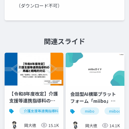
（ダウンロード不可）
関連スライド
【令和8年度改定】介護
会話型AI構築プラット
支援等連携指導料の再
フォーム「miibo」ガ
編と戦略的対応｜指導
イド
介護支援等連携指導料
令和8年度診療報酬改定
入
miibo
miibodesign
料2（500点）の要件整
理
岡大徳
15.1K
岡大徳
14.1K