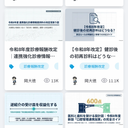
令和8年度診療報酬改定
【令和8年改定】健診後
｜連携強化診療情報提
の初再診料はどうな
供料の見直しを図解で
る？算定ルールの明確
診療報酬改定
連携強化診療情報提供料
診療報酬改定
令和8年度
健康
解説
化と現場での対応ガイ
ド
岡大徳
13K
岡大徳
11.1K