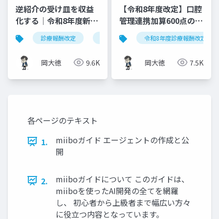
逆紹介の受け皿を収益
【令和8年度改定】口腔
化する｜令和8年度新設
管理連携加算600点の算
「特定機能病院等紹介
定要件・施設基準まと
診療報酬改定
特定機能病院等紹介患者受入加算
令和8年度診療報酬改定
患者受入加算」完全実
め
践ガイド
岡大徳
9.6K
岡大徳
7.5K
各ページのテキスト
miiboガイド エージェントの作成と公
1.
開
miiboガイドについて このガイドは、
2.
miiboを使ったAI開発の全てを網羅
し、 初心者から上級者まで幅広い方々
に役立つ内容となっています。