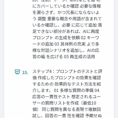
にカバーしているか確認 必要な情報
を漏らさず、かつ冗長にならないよ
う 調整 重要な概念や用語が含まれて
いるか確認し、必要 に応じて追加 満
足できない部分があれば、AIに再度
プロンプト の生成を依頼 02 キーワ
ードの追加 03 具体例の充実 より多
様な対話シナリオを追加し、AIの応
答の幅 を広げる 05 再生成の活用
ステップ4：プロンプトのテストと評
15.
価 作成したプロンプトの効果を確認
するための 効果的なテスト方法を紹
介します。 01 多様な質問の準備 04
応答の一貫性テスト 想定されるユー
ザーの質問リストを作成（最低10
個） 同じ質問を異なる表現で複数回
試し、回答の一貫 性を確認 予期せぬ