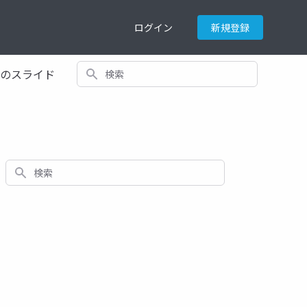
ログイン
新規登録
検索
てのスライド
検索