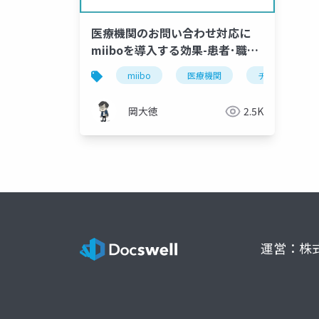
医療機関のお問い合わせ対応に
miiboを導入する効果-患者･職員
満足度向上
miibo
医療機関
チャットボット
岡大徳
2.5K
運営：株