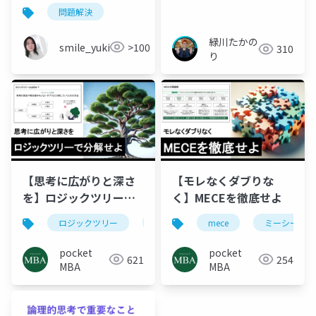
題解決の技術 一流経
問題解決
営者が実践する思考フ
レームワーク IT研修講
緑川たかの
smile_yukiko_it
>100
310
師のための実践ガイド
り
_20260625.pptx
【思考に広がりと深さ
【モレなくダブりな
を】ロジックツリーで
く】MECEを徹底せよ
分解せよ
ロジックツリー
ピラミッドストラクチャー
mece
ミーシー
mece
pocket
pocket
621
254
MBA
MBA