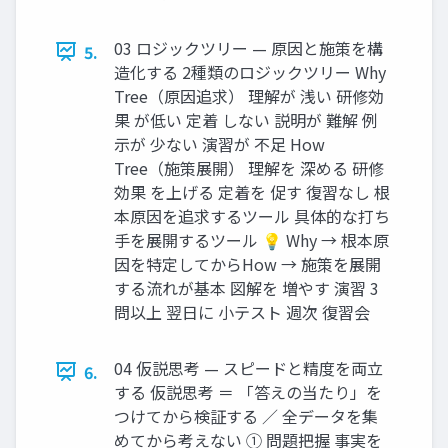
03 ロジックツリー — 原因と施策を構
5.
造化する 2種類のロジックツリー Why
Tree（原因追求） 理解が 浅い 研修効
果 が低い 定着 しない 説明が 難解 例
示が 少ない 演習が 不足 How
Tree（施策展開） 理解を 深める 研修
効果 を上げる 定着を 促す 復習なし 根
本原因を追求するツール 具体的な打ち
手を展開するツール 💡 Why → 根本原
因を特定してからHow → 施策を展開
する流れが基本 図解を 増やす 演習 3
問以上 翌日に 小テスト 週次 復習会
04 仮説思考 — スピードと精度を両立
6.
する 仮説思考 ＝ 「答えの当たり」を
つけてから検証する ／ 全データを集
めてから考えない ① 問題把握 事実を