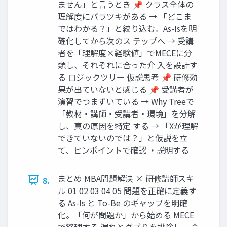
ません」と言うとき 📌 クラス全体の
理解度にバラツキがある → 「どこま
ではわかる？」と絞り込む。As-Isを明
確化してから次のス テップへ → 受講
者を「理解度×経験値」でMECEに分
類し、それぞれに合った介 入を設計す
る ロジックツリー 仮説思考 📌 研修効
果が出ていないと感じる 📌 受講者が
演習でつまずいている → Why Treeで
「教材・講師・受講者・環境」を分解
し、真の原因を特定 する → 「Xが理解
できていないのでは？」と仮説を立
て、ピンポイントで確認 ・説明する
まとめ MBA問題解決 × 研修講師スキ
8.
ル 01 02 03 04 05 問題を正確に定義す
る As-Is と To-Be のギャップを明確
化。「何が問題か」から始める MECE
で整理する 漏れとダブりを排除し、論