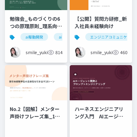
勉強会_ものづくりの6
【公開】質問力研修_新
つの原理原則_理系向け
入社員未経験向け
6時間_2026_05_24_
ai駆動開発
ai
エンジニアコミュニケーシ
石黒友季子
smile_yukiko_it
814
smile_yukiko_it
460
No.2【図解】メンター
ハーネスエンジニアリ
声掛けフレーズ集_18
ング入門 AIエージェ
シーン
ント開発×プロンプト_
実務編