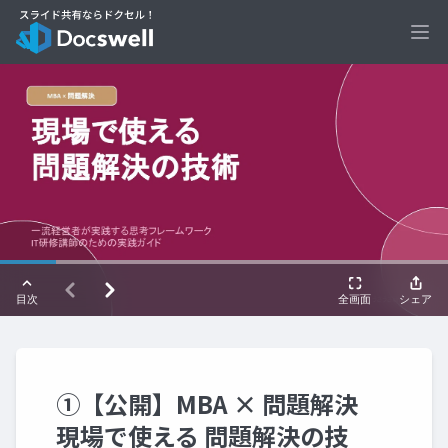
Ope
①【公開】MBA × 問題解決
現場で使える 問題解決の技