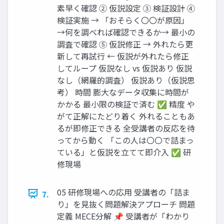
素早く確認 ② 仮説設定 ③ 検証設計 ④
検証実施 → 「おそらく〇〇が原因」
→何を調べれば確認できるか→ 最小の
調査で確認 ⑤ 仮説修正 → 外れたら更
新して再試行 ← 仮説が外れたら修正
してループ 仮説なし vs 仮説あり 仮説
なし（網羅的調査） 仮説あり（仮説思
考） 時間 膨大なデータ収集に時間が
かかる 最小限の検証で済む ✅ 精度 や
がて正解にたどり着く 外れることもあ
るが即修正できる 全受講者の反応を待
ってから動く 「この人は〇〇で詰まっ
ている」と仮説を立てて即介入 ✅ 研
修現場
05 研修現場への応用 受講者の「詰ま
7.
り」を見抜く問題解決アプローチ 問題
定義 MECE分解 📌 受講者が「わかり