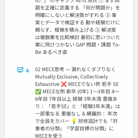
題を正確に定義する 「何が問題か」を
明確にしないと解決策がずれる ② 事
実とデータで検証する 勘や経験だけに
頼らず、根拠を積み上げる ③ 解決策
は複数案を比較検討 最初に思いついた
案に飛びつかない GAP 問題・課題 To-
Be あるべき姿
02 MECE思考 — 漏れなくダブりなく
4.
Mutually Exclusive, Collectively
Exhaustive ❌ MECEでない例 若手 SE
✅ MECEな例 新卒 (0年) 1〜3年目 4〜
6年目 7年目以上 経験 3年未満 重複あ
り： 「若手SE」と 「経験3年未満」は
一部重なる 重複なし & 網羅的： 年次
で全員をカバー 💡 研修設計でも「対
象者の分類」「学習目標の分類」に
MECEを使う