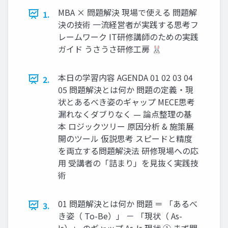
MBA × 問題解決 現場で使える 問題解
1.
決の技術 一流経営者が実践する思考フ
レームワーク IT研修講師のための実践
ガイド うさうさ研修工房 🐰
本日の学習内容 AGENDA 01 02 03 04
2.
05 問題解決とは何か 問題の定義・現
状とあるべき姿のギャップ MECE思考
漏れなくダブりなく — 論点整理の基
本 ロジックツリー 原因分析 & 施策展
開のツール 仮説思考 スピードと精度
を両立する問題解決法 研修現場への応
用 受講者の「詰まり」を見抜く実践技
術
01 問題解決とは何か 問題 ＝ 「あるべ
3.
き姿（ To-Be）」 － 「現状（ As-
Is）」 のギャップ As-Is 現状 ① まず問