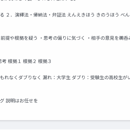
る ２．演繹法・帰納法・弁証法 えんえきほう きのうほう べ
・前提や根拠を疑う ・思考の偏りに気づく ・相手の意見を鵜
考 根拠１ 根拠２ 根拠３
 生 もれなくダブりなく 漏れ：大学生 ダブり：受験生の高校生がいる 
グ 説明はお任せを