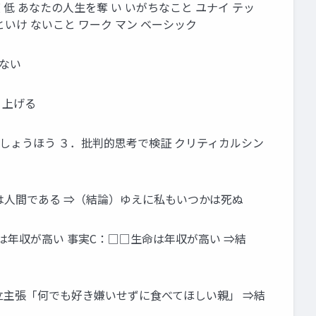
 低 あなたの人生を奪 い いがちなこと ユナイ テッ
いといけ ないこと ワーク マン ベーシック
はない
 上げる
んしょうほう ３．批判的思考で検証 クリティカルシン
は人間である ⇒（結論）ゆえに私もいつかは死ぬ
は年収が高い 事実C：□□生命は年収が高い ⇒結
立主張「何でも好き嫌いせずに食べてほしい親」 ⇒結