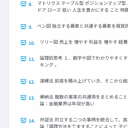
マトリクス テーブル型 ポジションマップ型 ハ
8.
ドア ローズ 低い 人生を豊かにする こと 時間
ベン図 独立する要素と共通する要素を視覚的に表現
9.
ツリー図 売上を 増やす 利益を 増やす 経費
10.
論理的思考 １．数字や図でわかりやすくす
11.
キング 。
演繹法 前提を積み上げていき、そこから結
12.
帰納法 複数の事実の共通項をまとめること
13.
論：金融業界は年収が高い
弁証法 対立する二つの事柄を統合して、高
14.
論「調理方法を工夫することによって 子