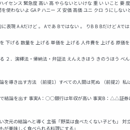
イセンス 緊急度 高い 高 やらないといけな 重 い いこと 要 度
を使わないよ GA P ハニー ズ 安価 高価 ユニ クロ うにしな
 A Aだけど 。 Aであ Bではない 。 りB B Bだけど Aで
を 下げる 数量を 上げる 単価を 上げる 人件費を 上げる 原価を
る ２．演繹法・帰納法・弁証法 えんえきほう きのうほう べ
論を導き出す方法 （前提1）すべての人間は死ぬ （前提2）私
で結論を出す 事実A：○○銀行は年収が高い 事実B：△△証券
い次元の結論へと導く 主張「野菜は食べたくない子ども」 対
どもが美味しく食べられる料理にする」