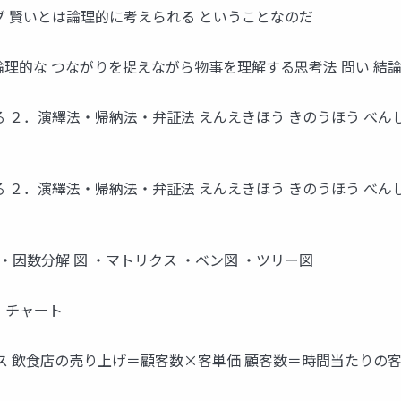
グ 賢いとは論理的に考えられる ということなのだ
理的な つながりを捉えながら物事を理解する思考法 問い 結論 
 ２．演繹法・帰納法・弁証法 えんえきほう きのうほう べん
 ２．演繹法・帰納法・弁証法 えんえきほう きのうほう べん
・因数分解 図 ・マトリクス ・ベン図 ・ツリー図
ー チャート
) 2 ビジネス 飲食店の売り上げ＝顧客数×客単価 顧客数＝時間当たり