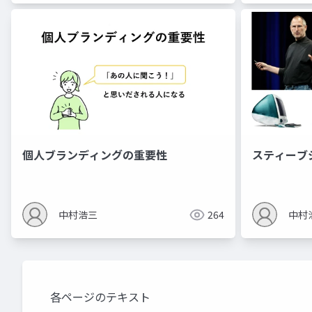
個人ブランディングの重要性
スティーブ
中村浩三
264
中村
各ページのテキスト