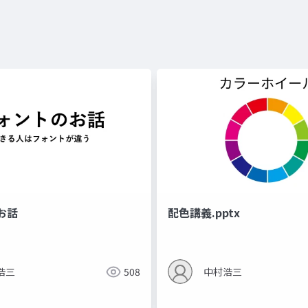
お話
配色講義.pptx
浩三
508
中村浩三