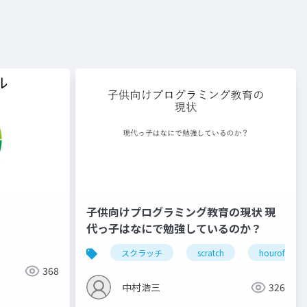
子供向けプログラミング教育の現状 現
代っ子はなにで勉強しているのか？
スクラッチ
scratch
hourofcode
368
中村浩三
326