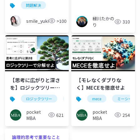
題解決の技術 一流経
問題解決
営者が実践する思考フ
レームワーク IT研修講
緑川たかの
smile_yukiko_it
>100
310
師のための実践ガイド
り
_20260625.pptx
【思考に広がりと深さ
【モレなくダブりな
を】ロジックツリーで
く】MECEを徹底せよ
分解せよ
ロジックツリー
ピラミッドストラクチャー
mece
ミーシー
mece
pocket
pocket
621
254
MBA
MBA