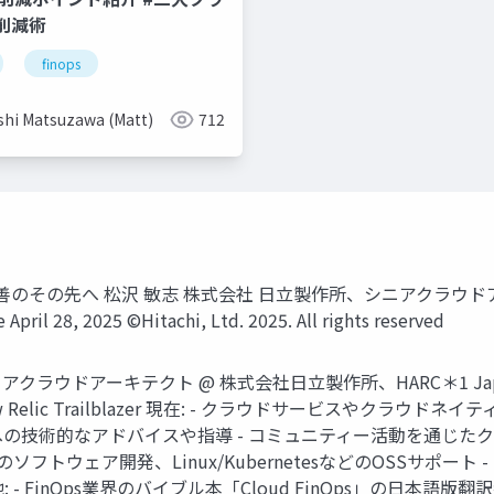
削減術
finops
shi Matsuzawa (Matt)
712
先へ 松沢 敏志 株式会社 日立製作所、シニアクラウドアーキテクト Hita
pril 28, 2025 ©Hitachi, Ltd. 2025. All rights reserved
ドアーキテクト @ 株式会社日立製作所、HARC＊1 Japan 兼 Hita
 | New Relic Trailblazer 現在: - クラウドサービスや
への技術的なアドバイスや指導 - コミュニティー活動を通じたクラウ
xカーネルなどのソフトウェア開発、Linux/KubernetesなどのOSSサ
 FinOps業界のバイブル本「Cloud FinOps」の日本語版翻訳者 202