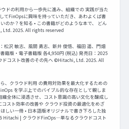
なるクラウドの利用から一歩先に進み、組織での 実践が当た
してFinOpsに興味を持っていただき、あわよくば書
がうれしいのか？を知る • この書籍がどのような本で、 どん
5. All rights reserved
er 訳者：松沢 敏志、風間 勇志、新井 俊悟、福田 遥、門畑
・電子書籍版 各4,950円 (税込) 発売日：2025
スト改善のその先へ ©Hitachi, Ltd. 2025. All
ながら、クラウド利用 の費用対効果を最大化するための
ばれ、FinOps を学ぶ上でのバイブル的な存在として親しま
sを組織全体に浸透させ、コスト意識の高い文化を醸成し
特にコスト効率の改善や クラウド投資の最適化をめざ
ほしい一冊 • 日本語版オリジナルで書き下ろした独
achi | クラウドFinOps―単なるクラウドコスト