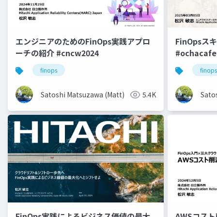
エンジニアのためのFinOps実践アプロ
FinOps
ーチの紹介 #cncw2024
#ochacafe
finops
finops
Satoshi Matsuzawa (Matt)
5.4K
Sato
FinOps実践によるビジネス価値の最大
AWSコス