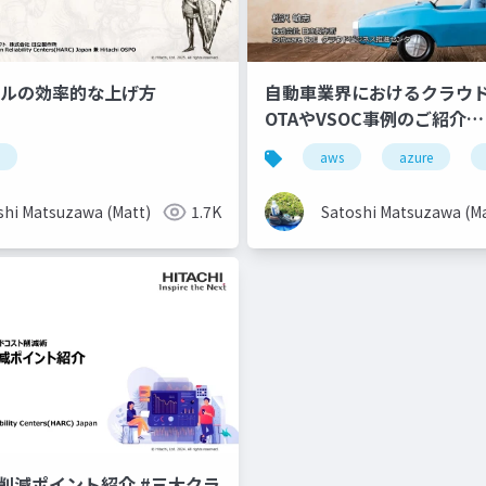
スキルの効率的な上げ方
自動車業界におけるクラウ
OTAやVSOC事例のご紹介
（v20220225）
aws
azure
shi Matsuzawa (Matt)
1.7K
Satoshi Matsuzawa (Ma
ト削減ポイント紹介 #三大クラ