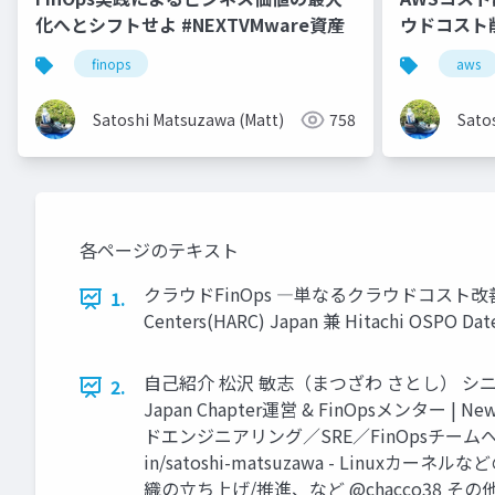
化へとシフトせよ #NEXTVMware資産
ウドコスト
finops
aws
Satoshi Matsuzawa (Matt)
758
Sato
各ページのテキスト
クラウドFinOps ―単なるクラウドコスト改善のその
1.
Centers(HARC) Japan 兼 Hitachi OSPO Date A
自己紹介 松沢 敏志（まつざわ さとし） シニアクラウ
2.
Japan Chapter運営 & FinOpsメンター
ドエンジニアリング／SRE／FinOpsチーム
in/satoshi-matsuzawa - Linu
織の立ち上げ/推進、など @chacco38 その他: -