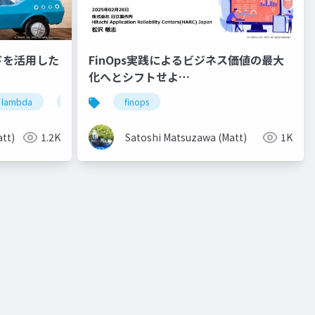
ドを活用した
FinOps実践によるビジネス価値の最大
化へとシフトせよ
#ITmediaDXSummit23
lambda
aks
finops
tt)
1.2K
Satoshi Matsuzawa (Matt)
1K