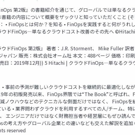
ラウドFinOps 第2版』の書籍紹介を通じて、グローバルでは単
、本書籍の内容について概要をザックリと知っていただくこと (そ
DE： • FinOpsとは何か？を知る • FinOpsを実践すると何
FinOps―単なるクラウドコスト改善のその先へ ©Hitachi, Ltd. 202
Ops 第2版』 著者：J.R. Storment、 Mike Full
パン 販売：株式会社オーム社 本文：488ページ 価格：印刷書籍版
2019年12月)) 5 Hitachi | クラウドFinOps―単なるクラウドコ
籍か？ • 事前の予測が難しいクラウドコストを継続的に最適化し
2019年の初版発売以来、FinOps界隈では“The Book”と呼
削減ノウハウなどのテクニカルな側面だけではなく、 FinOp
いる • 業界問わずクラウドを利用するすべての人/チーム、
、 エンジニアだけではなく財務担当者や経営層にもぜひ読んで
sの考え方やグローバル企業との違いなども交えた解説を追加 6 Hit
ts reserved