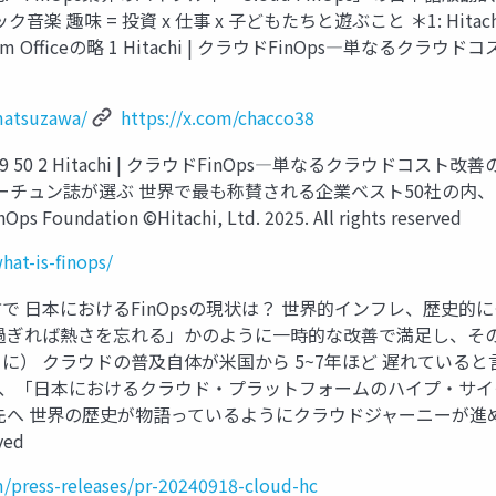
趣味 = 投資 x 仕事 x 子どもたちと遊ぶこと ＊1: Hitachi Appl
am Officeの略 1 Hitachi | クラウドFinOps―単なるクラウドコス
matsuzawa/
https://x.com/chacco38
itachi | クラウドFinOps―単なるクラウドコスト改善のその先へ 49 
、米国フォーチュン誌が選ぶ 世界で最も称賛される企業ベスト50社の内
ps Foundation ©Hitachi, Ltd. 2025. All rights reserved
hat-is-finops/
 日本におけるFinOpsの現状は？ 世界的インフレ、歴史
過ぎれば熱さを忘れる」かのように一時的な改善で満足し、その先
 クラウドの普及自体が米国から 5~7年ほど 遅れていると言わ
ner、「日本におけるクラウド・プラットフォームのハイプ・サイクル：2
の先へ 世界の歴史が物語っているようにクラウドジャーニーが進め
ved
m/press-releases/pr-20240918-cloud-hc