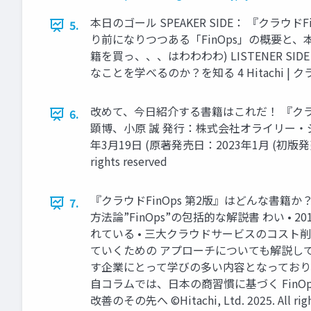
本日のゴール SPEAKER SIDE： 『ク
5.
り前になりつつある「FinOps」の概要と
籍を買っ、、、はわわわわ) LISTENER SI
なことを学べるのか？を知る 4 Hitachi | クラウド
改めて、今日紹介する書籍はこれだ！ 『クラウドFin
6.
顕博、小原 誠 発行：株式会社オライリー・ジャ
年3月19日 (原著発売日：2023年1月 (初版発売日：
rights reserved
『クラウドFinOps 第2版』はどんな書
7.
方法論”FinOps”の包括的な解説書 わい • 
れている • 三大クラウドサービスのコスト
ていくための アプローチについても解説して
す企業にとって学びの多い内容となっており
自コラムでは、日本の商習慣に基づく FinOp
改善のその先へ ©Hitachi, Ltd. 2025. All righ