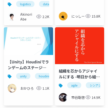
logistics
data-driven
fulfillment
efficienc
Akinori
にっしー
15.8K
2.2K
Abe
【Unity】Houdiniでラ
ンゲームのステージパ
組織を芯からアジャイ
ーツ作ってみた
ルにする -明日から組
unity
houdini
織、チームをアジャイ
agile
シンアジャイ
ルにする第一歩を踏み
おかひろ
1.1K
出そう-
市谷聡啓
14.9K