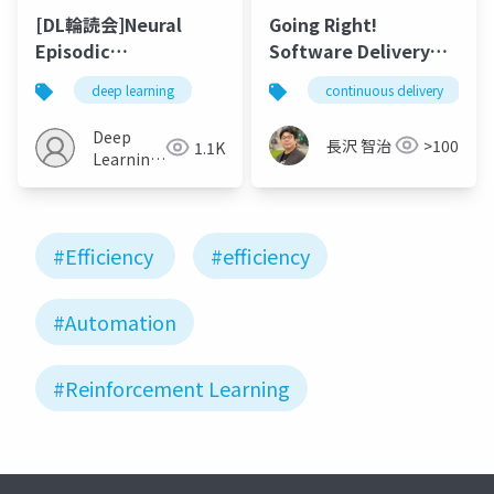
[DL輪読会]Neural
Going Right!
Episodic
Software Delivery
Control/Model-Free
with Atlassian
deep learning
continuous delivery
Episodic Control
Solution
Deep
長沢 智治
>100
1.1K
Learning
JP
#Efficiency
#efficiency
#Automation
#Reinforcement Learning