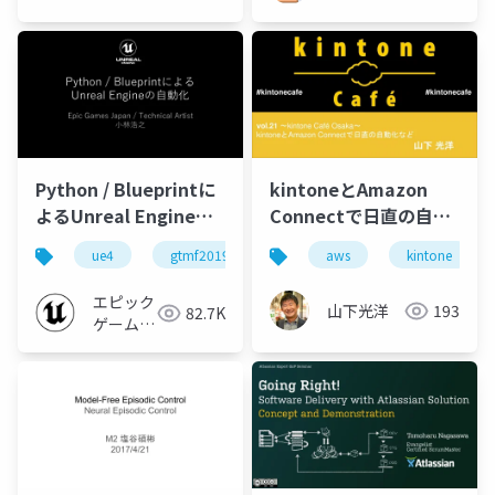
Python / Blueprintに
kintoneとAmazon
よるUnreal Engineの
Connectで日直の自動
自動化【GTMF2019】
化など
ue4
gtmf2019
ue-editor
aws
python
kintone
エピック
山下光洋
193
82.7K
ゲームズ
ジャパン