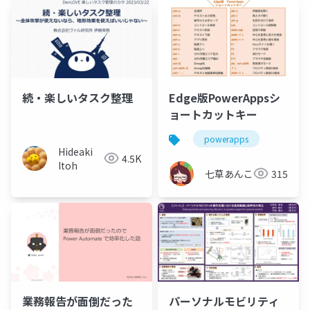
続・楽しいタスク整理
Edge版PowerAppsシ
ョートカットキー
powerapps
Hideaki
4.5K
Itoh
七草あんこ
315
業務報告が面倒だった
パーソナルモビリティ