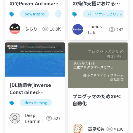
のでPower Automate
の操作支援における負
で効率化した話
担軽減と効率性の両立
power apps
power automate
パーソナルモビリティ
power platform
（ROBOMECH2021）
Tamura
ふらり
18.8K
242
Lab.
[DL輪読会]Inverse
Constrained
プログラマのためのPC
Reinforcement
自動化
deep learning
Learning
Deep
527
Learning
JP
高見知英
>100