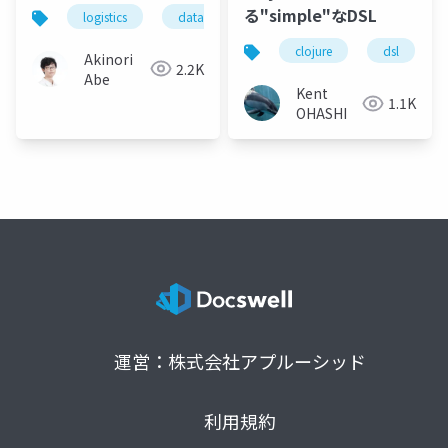
る"simple"なDSL
logistics
data-driven
fulfillment
efficienc
clojure
dsl
Akinori
2.2K
Abe
Kent
1.1K
OHASHI
運営：株式会社アプルーシッド
利用規約