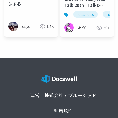
ンする
Talk 20th | Talks
around @Functions
lotus notes
hcl tec
in Notes and Domino
osyo
1.2K
あう゛
501
運営：株式会社アプルーシッド
利用規約