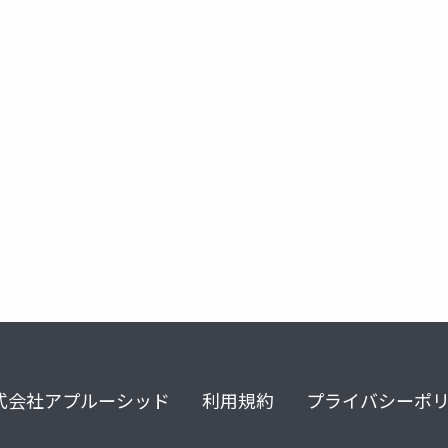
tetime
notes domino
domino designer
formula languag
式会社アプルーシッド
利用規約
プライバシーポ