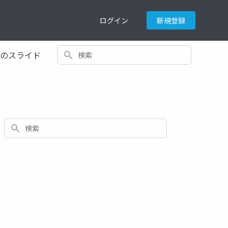
ログイン
新規登録
検索
てのスライド
検索