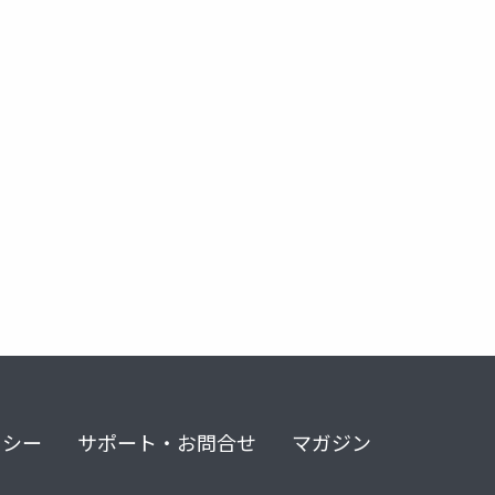
e
@関数
式言語
dominoforever
ずっとノーツ
リシー
サポート・お問合せ
マガジン