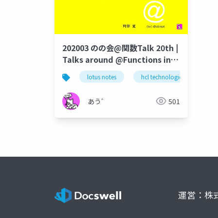
202003 のの会@関数Talk 20th |
Talks around @Functions in
Notes and Domino
lotus notes
hcl technologies
da
あう゛
501
運営：株