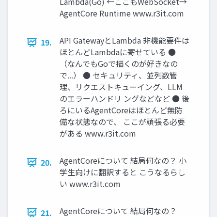
Lambda(Go) ←ここもWebSocket→
AgentCore Runtime www.r3it.com
API GatewayとLambda 非機能要件は
19.
ほとんどLambdaに寄せている ●
（なんでもGoで描くのが好きなの
で...） ● セキュリティ、並列数管
理、リクエストキューイング、LLM
のエラーハンドリ ングなどなど ● 後
ろにいるAgentCoreはほとんど無防
備な状態なので、 ここが頑張る必要
がある www.r3it.com
AgentCoreについて 結局何なの？ 小
20.
学生向けに翻訳すると こうなるらし
い www.r3it.com
AgentCoreについて 結局何なの？
21.