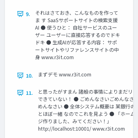
それはさておき、こんなものを作って
9.
ま す SaaSサポートサイトの検索支援
AI ● 使うひと： 自社サービスのユー
ザー ユーザーに直接応答するのでドキ
ドキ ● 生成AIが応答する内容： サポ
ートサイトやリファレンスサイトの中
身 www.r3it.com
まずデモ www.r3it.com
10.
と思ったがすまん 諸般の事情によりまだリリ
11.
できていない！ ● ごめんなさいごめんなさ
めんなさい ● 全体システム概要は 某銀行の
とほぼ一緒 なのでこれを見よう ● 「ホーム
ジ作りました、みてください！」
http://localhost:10001/ www.r3it.com