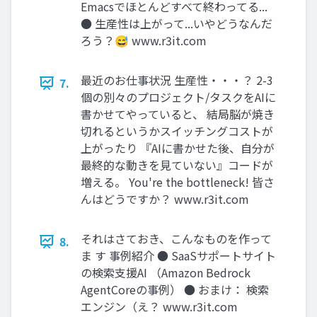
Emacsでほとんどすべて終わってる...
● 生産性は上がって...いやどうなんだ
ろう？😅 www.r3it.com
最近のお仕事状況 生産性・・・？ 2-3
7.
個の別々のプロジェクト/タスクをAIに
書かせてやっていると、 結局脳が焼き
切れるというかスイッチングコストが
上がったり 『AIに書かせた後、自分が
最終的な動きを見ていない』コードが
増える。 You're the bottleneck! 皆さ
んはどうですか？ www.r3it.com
それはさておき、こんなものを作って
8.
ま す 事例紹介 ● SaaSサポートサイト
の検索支援AI （Amazon Bedrock
AgentCoreの事例） ● おまけ： 検索
エンジン（え？ www.r3it.com