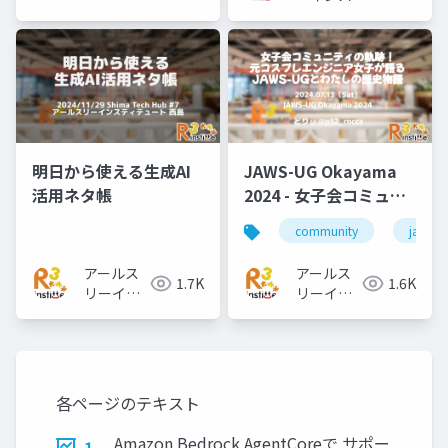
ュート
ィテュート
明日から使える生成AI
JAWS-UG Okayama
活用ネタ帳
2024 - 女子会コミュニ
ティの軌跡！元コスプ
community
jawsug
レエンジニア女子が語
るJAWS-UGとわたしの
アールス
アールス
1.7K
1.6K
歴史物語
リーイン
リーイン
スティテ
スティテ
ュート
ュート
各ページのテキスト
Amazon Bedrock AgentCoreで サポー
1.