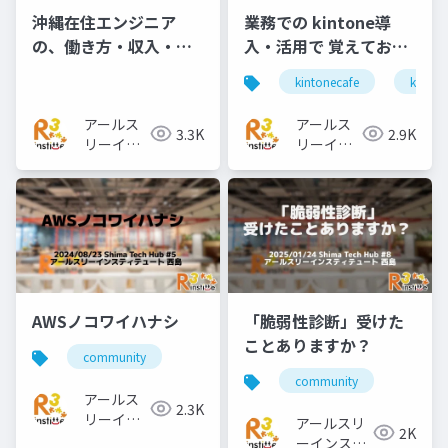
沖縄在住エンジニア
業務での kintone導
の、働き方・収入・将
入・活用で 覚えておき
来を考えよう
たい ○○○○
kintonecafe
kinton
アールス
アールス
3.3K
2.9K
リーイン
リーイン
スティテ
スティテ
ュート
ュート
AWSノコワイハナシ
「脆弱性診断」受けた
ことありますか？
community
community
アールス
2.3K
リーイン
アールスリ
2K
スティテ
ーインステ