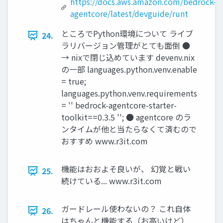
https://docs.aws.amazon.com/bedrock-
agentcore/latest/devguide/runt
ところでPython環境について ライブ
24.
ラリバージョン管理がとても面倒 ●
→ nixで閉じ込めています devenv.nix
の一部 languages.python.venv.enable
= true;
languages.python.venv.requirements
= '' bedrock-agentcore-starter-
toolkit==0.3.5 ''; ● agentcore のラ
ンタイムが他と当たらなくて済むので
おすすめ www.r3it.com
機能はおおよそ良いが、 幻覚と戦い
25.
続けている... www.r3it.com
ガードレール使わないの？ これ自体
26.
はちゃんと機能する（お高いけど）