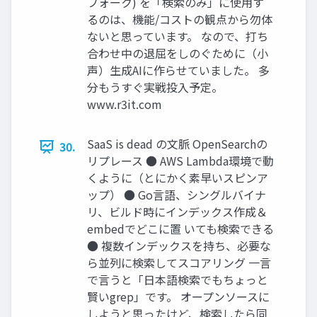
フォーク) を「検索のみ」に使用す
るのは、機能/コストの観点から勿体
ないと思っています。 なので、打ち
合わせ中の退屈をしのぐために（小
声）生成AIに作らせていました。 多
分もうすぐ実戦投入予定。
www.r3it.com
SaaS is dead の文脈 OpenSearchの
30.
リプレース ● AWS Lambda環境で動
くように（とにかく素早いスピンア
ップ） ● Go言語、シングルバイナ
リ、ビルド時にインデックス作成＆
embedでどこに置 いても検索できる
● 複数インデックスを持ち、必要な
ら並列に検索してスコアリング 一言
で言うと「日本語検索でもちょっと
賢いgrep」です。 オープンソースに
しようと思ったけど、検索したら同