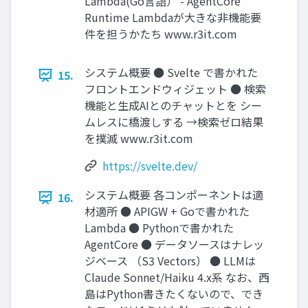
Lambda(Go言語） - AgentCore
Runtime Lambdaが大きな非機能要
件を担うかたち www.r3it.com
システム概要 ● Svelte で書かれた
15.
フロントエンドウィジェット ● 検索
機能と生成AIとのチャットとを シー
ムレスに橋渡しする →検索ゼロ結果
を撲滅 www.r3it.com
https://svelte.dev/
システム概要 各コンポーネントは適
16.
材適所 ● APIGW + Goで書かれた
Lambda ● Pythonで書かれた
AgentCore ● データソースはナレッ
ジベース （S3 Vectors） ● LLMは
Claude Sonnet/Haiku 4.x系 なお、西
島はPython書きたくないので、でき