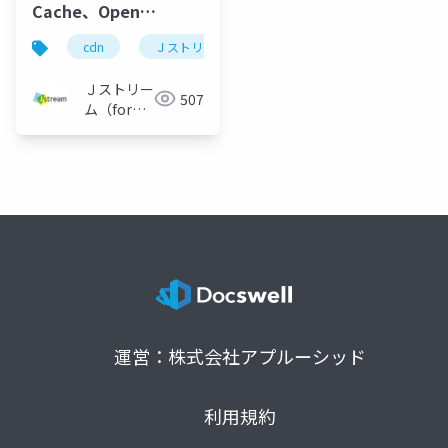
Cache、Open
Caching を触ってみ
cdn
Ｊストリーム
ネットワーク
janog
た。
_JANOG53_20240119
Ｊストリー
507
ム（for
Engineer）
運営：株式会社アプルーシッド
利用規約