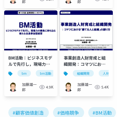
郎
郎
BM活動：ビジネスモデ
事業創造人財育成と組
ルで先行し，現場力の
織開発：コマツにおけ
勝負に持ち込む新たな
る勝てる人と組織の創
bm
bm活動
tqm
組織開発
ブランドマネジメント
人材開発
全員参加型経営
り方
加藤雄一
加藤雄一
4.9K
5.4K
郎
郎
#顧客価値創造
#価格競争
#BM活動