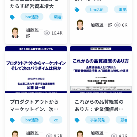
たらす経営資本増大
bm活動
事業構想
bm活動
顧客価値創造活動
事業創造人財
加藤雄一郎
6K
加藤雄一
16.4K
郎
プロダクトアウトから
これからの品質経営の
マーケットイン、次の
あり方：企業価値最大
パラダイムは何か
化に向けた「顧客価値
bm活動
cx
dx
事業開発
ux
しくみづくり
顧客価値
創造活動」と「組織能
力強化」の連携
加藤雄一
加藤雄一
8.2K
4.2K