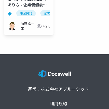
あり方：企業価値最大
化に向けた「顧客価値
事業開発
顧客価値創造
顧客価値創造活動
創造活動」と「組織能
力強化」の連携
加藤雄一
4.2K
郎
運営：株式会社アプルーシッド
利用規約