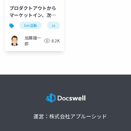
プロダクトアウトから
マーケットイン、次の
パラダイムは何か
bm活動
cx
dx
ux
しくみづくり
加藤雄一
8.2K
郎
運営：株式会社アプルーシッド