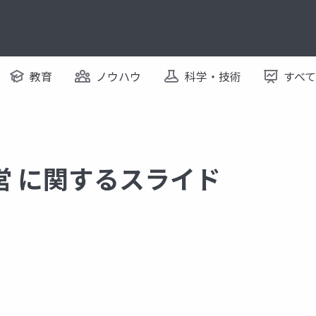
教育
ノウハウ
科学・技術
すべ
営 に関するスライド
ンドマネジメント活動
全員参加型経営
方針管理