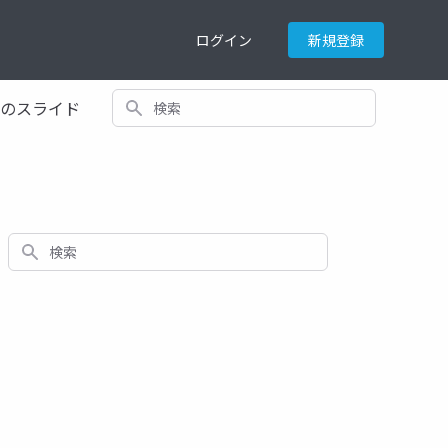
ログイン
新規登録
検索
てのスライド
検索