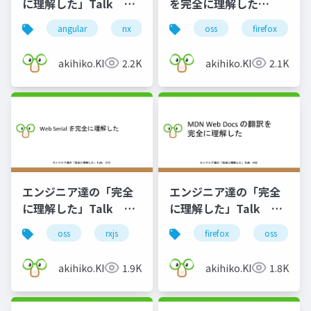
に理解した」Talk
を完全に理解した
#61
Gunma.web #50
angular
nx
rust
oss
完全に理解した
firefox
akihiko.KIgure
2.2K
akihiko.KIgure
2.1K
エンジニア達の「完全
エンジニア達の「完全
に理解した」Talk
に理解した」Talk
#42
#73
firefox
oss
oss
rxjs
web-serial
akihiko.KIgure
1.8K
akihiko.KIgure
1.9K