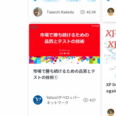
Takeshi Kakeda
45.5K
市場で勝ち続けるための品質とテ
ストの技術①
XP li
again
Yahoo!デベロッパー
437
ネットワーク