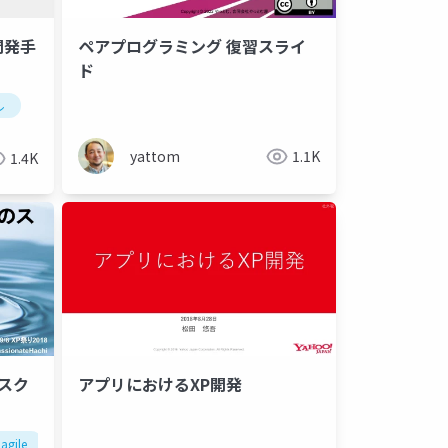
開発手
ペアプログラミング 復習スライ
ド
ル
ィ
地方活性化
多様性
経験共有
yattom
1.1K
1.4K
スク
アプリにおけるXP開発
agile