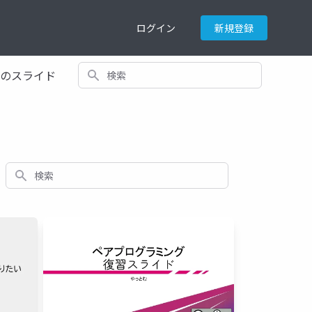
ログイン
新規登録
検索
てのスライド
検索