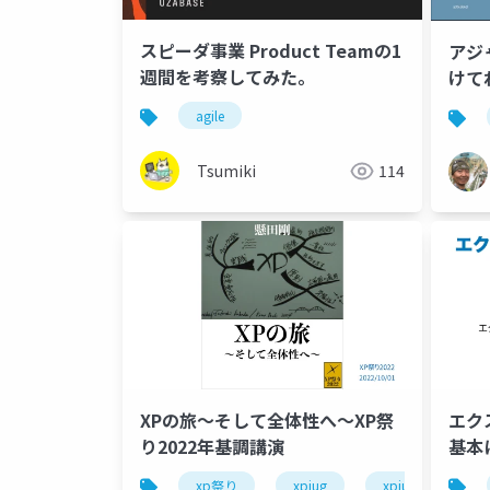
スピーダ事業 Product Teamの1
アジ
週間を考察してみた。
けて
agile
Tsumiki
114
XPの旅〜そして全体性へ〜XP祭
エク
り2022年基調講演
基本
xp祭り
xpjug
xpjug2022