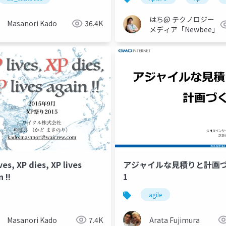
はち@ テクノロジー
Masanori Kado
36.4K
メディア「Newbee」
ves, XP dies, XP lives
アジャイルな見積りと計画
 !!
1
agile
Masanori Kado
7.4K
Arata Fujimura