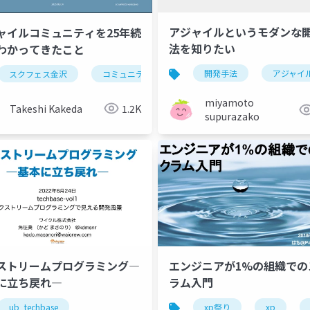
アジャイルというモダンな
ャイルコミュニティを25年続
法を知りたい
わかってきたこと
開発手法
アジャイ
スクフェス金沢
コミュニティ
アジャイル
コミュニテ
miyamoto
Takeshi Kakeda
1.2K
supurazako
ストリームプログラミング―
エンジニアが1%の組織での
に立ち戻れ―
ラム入門
extreme programming
ub_techbase
アジャイル
xp祭り
アジャイル昔ばなし
xp