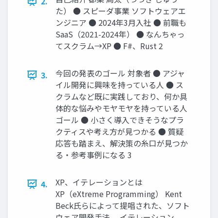
2.
た） ● スピーダ事業 ソフトウェアエ
ンジニア ● 2024年3月入社 ● 前職も
SaaS（2021-2024年） ● なんちゃっ
てスクラム→XP ● F#、Rust 2
今回の発表のゴール 対象者 ● アジャ
3.
イル開発に興味を持っている人 ● ス
クラムなど既に実践しており、何か具
体的な悩みやモヤモヤを持っている人
ゴール ● 小さく導入できそうなプラ
クティスや考え方が見つかる ● 質疑
応答も踏まえ、解決策の糸口が見つか
る・参考事例になる 3
XP、イテレーションとは
4.
XP（eXtreme Programming） Kent
Beck氏らによって提唱された、ソフト
ウェア開発手法。 イテレーション