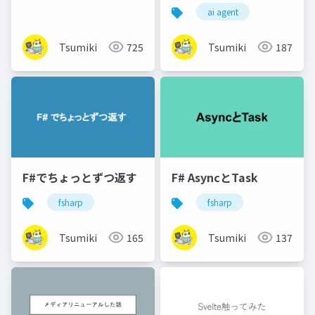
ai agent
Tsumiki
725
Tsumiki
187
F#でちょっとずつ返す
F# AsyncとTask
fsharp
fsharp
Tsumiki
165
Tsumiki
137