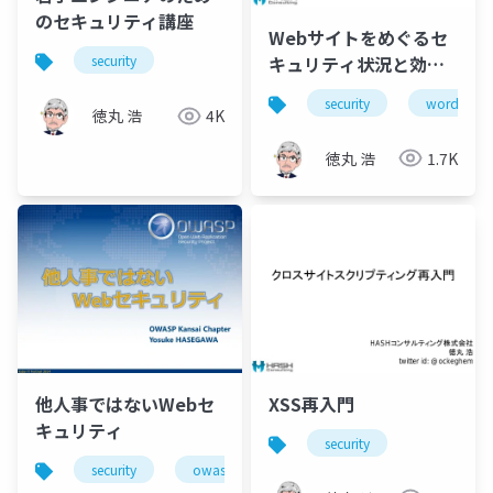
のセキュリティ講座
Webサイトをめぐるセ
キュリティ状況と効果
security
的な防御方法
security
wordpress
(WordPress編)
徳丸 浩
4K
徳丸 浩
1.7K
他人事ではないWebセ
XSS再入門
キュリティ
security
security
owaspkansai