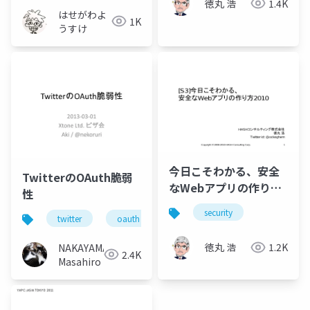
徳丸 浩
1.4K
はせがわよ
1K
うすけ
今日こそわかる、安全
TwitterのOAuth脆弱
なWebアプリの作り方
性
2010
security
twitter
oauth
vulnerability
xtone
徳丸 浩
1.2K
NAKAYAMA
2.4K
Masahiro