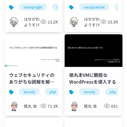
owaspnight
owaspjapan
owaspsendai
ssrf
security
node
はせがわ
はせがわ
13.2K
23.3K
ようすけ
ようすけ
ウェブセキュリティの
徳丸本VMに脆弱な
ありがちな誤解を解説
WordPressを導入する
する
security
php
security
php
徳丸 浩
71.3K
徳丸 浩
691