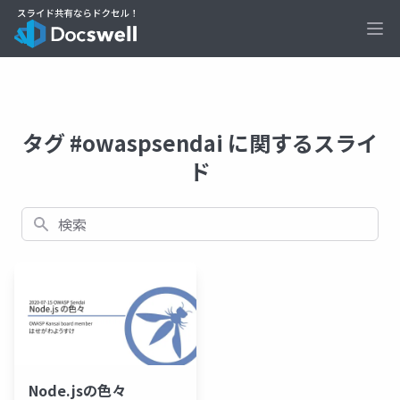
Ope
タグ #owaspsendai に関するスライ
ド
検索
Node.jsの色々