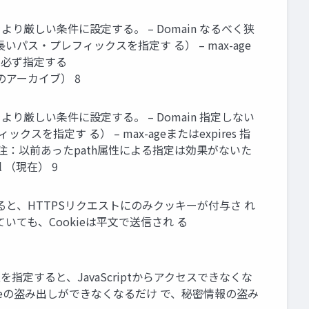
をより厳しい条件に設定する。 – Domain なるべく狭
パス・プレフィックスを指定す る） – max-age
合は必ず指定する
年7月7日のアーカイブ） 8
をより厳しい条件に設定する。 – Domain 指定しない
を指定す る） – max-ageまたはexpires 指
 ※注：以前あったpath属性による指定は効果がないた
tml （現在） 9
ure属性を指定すると、HTTPSリクエストにのみクッキーが付与さ れ
じていても、Cookieは平文で送信され る
tpOnly属性を指定すると、JavaScriptからアクセスできなくな
Cookieの盗み出しができなくなるだけ で、秘密情報の盗み