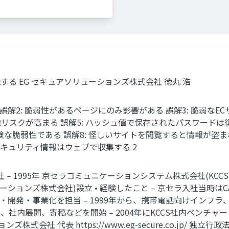
る EG セキュアソリューションズ株式会社 徳丸 浩
ぱい 誤解2: 脆弱性があるページにのみ影響がある 誤解3: 脆弱な
スクが高まる 誤解5: ハッシュ値で保存されたパスワードは復元
は危険な脆弱性である 誤解8: 怪しいサイトを閲覧すると情報が盗
セキュリティ情報はウェブで収集する 2
入社 – 1995年 京セラコミュニケーションシステム株式会社(KCCS)
ーションズ株式会社)設立 • 経験したこと – 京セラ入社当時
・開発・事業化を担当 – 1999年から、携帯電話向けインフラ
社内展開、寄稿などを開始 – 2004年にKCCS社内ベンチャ
ションズ株式会社 代表 https://www.eg-secure.co.jp/