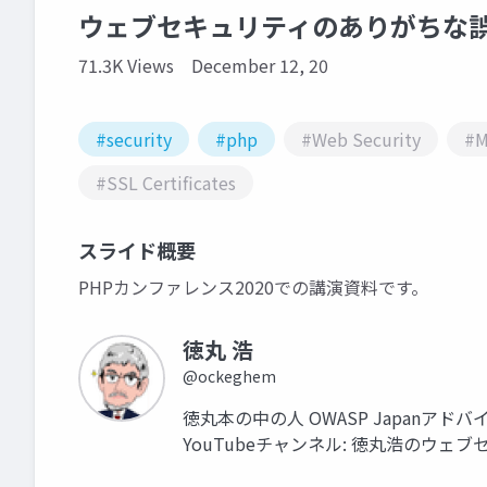
ウェブセキュリティのありがちな
71.3K Views
December 12, 20
#security
#php
#Web Security
#M
#SSL Certificates
スライド概要
PHPカンファレンス2020での講演資料です。
徳丸 浩
@ockeghem
徳丸本の中の人 OWASP Japanア
YouTubeチャンネル: 徳丸浩のウェブセキュリ