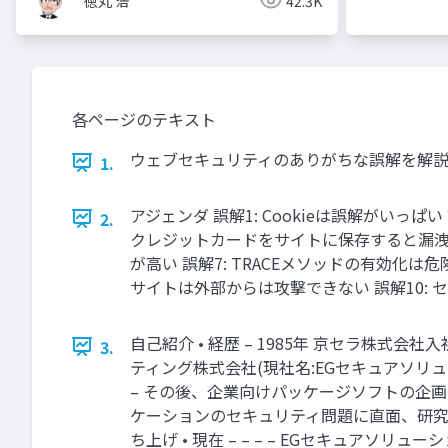
徳丸 浩
42.3K
各ページのテキスト
ウェブセキュリティのありがちな誤解を解説す
1.
アジェンダ 誤解1: Cookieは誤解がいっ
2.
クレジットカードをサイトに保存すると漏洩リ
が高い 誤解7: TRACEメソッドの有効化
サイトは外部からは攻撃できない 誤解10: 
自己紹介 • 経歴 – 1985年 京セラ株式会社
3.
ティング株式会社(現社名:EGセキュアソリュ
– その後、企業向けパッケージソフトの企画
ケーションのセキュリティ問題に直面、研究、
ち上げ • 現在 – – – – EGセキュアソリュー