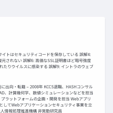
ECサイトはセキュリティコードを保存している 誤解4:
されない 誤解6: 高価なSSL証明書ほど暗号強度
まれたりウイルスに感染する 誤解9: イントラのウェブ
に出向・転籍 – 2008年 KCCS退職、HASHコンサル
はCAD、計算幾何学、数値シミュレーションなどを担当
、プラットフォームの企画・開発を担当 Webアプリ
ーとしてWebアプリケーションセキュリティ事業を立
 独立行政法人情報処理推進機構 非常勤研究員