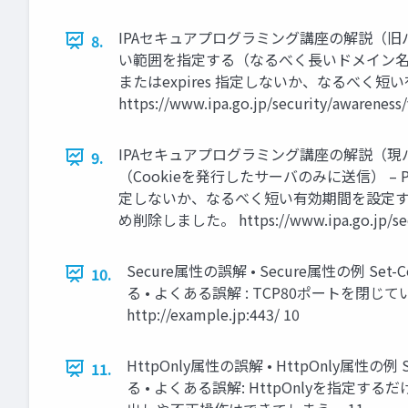
IPAセキュアプログラミング講座の解説（旧バージ
8.
い範囲を指定する（なるべく長いドメイン名を指
またはexpires 指定しないか、なるべく短い
https://www.ipa.go.jp/security/awar
IPAセキュアプログラミング講座の解説（現バージ
9.
（Cookieを発行したサーバのみに送信） – 
定しないか、なるべく短い有効期間を設定する –
め削除しました。 https://www.ipa.go.jp/secu
Secure属性の誤解 • Secure属性の例 Set
10.
る • よくある誤解 : TCP80ポートを閉じ
http://example.jp:443/ 10
HttpOnly属性の誤解 • HttpOnly属性の例 S
11.
る • よくある誤解: HttpOnlyを指定す