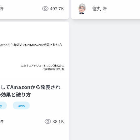
浩
492.7K
徳丸 浩
としてAmazonから発表され
2の効果と破り方
ty
aws
浩
38.1K