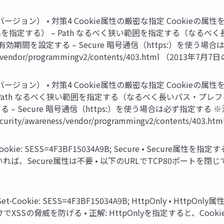
ョン） • 対策4 Cookie属性の厳密な指定 Cookieの属性
定する） – Path なるべく狭い範囲を指定する（なるべく長い
有効期間を設定する – Secure 暗号通信（https:）を使う場
eness/vendor/programmingv2/contents/403.html （2013
ョン） • 対策4 Cookie属性の厳密な指定 Cookieの属性
Path なるべく狭い範囲を指定する（なるべく長いパス・プレフィックス
 Secure 暗号通信（https:）を使う場合は必ず指定する
rity/awareness/vendor/programmingv2/contents/403.h
-Cookie: SESS=4F3BF15034A9B; Secure • Sec
ていれば、Secure属性は不要 • 以下のURLでTCP80ポートを閉
et-Cookie: SESS=4F3BF15034A9B; HttpOnly • Ht
るだけでXSSの脅威を防げる • 正解: HttpOnlyを指定すると、