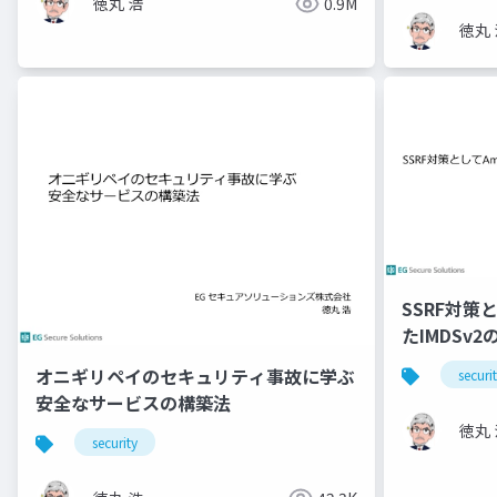
徳丸 浩
0.9M
徳丸 
SSRF対策
たIMDSv
オニギリペイのセキュリティ事故に学ぶ
securi
安全なサービスの構築法
徳丸 
security