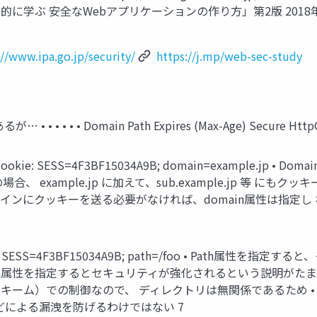
ity/ 著書「体系的に学ぶ 安全なWebアプリケーションの作り方」第2版 2
://www.ipa.go.jp/security/
https://j.mp/web-sec-study
• • Domain Path Expires (Max-Age) Secure HttpOn
Cookie: SESS=4F3BF15034A9B; domain=example
 の場合、 example.jp に加えて、sub.example.jp 等 
インにクッキーを送る必要がなければ、domain属性は指定し な
kie: SESS=4F3BF15034A9B; path=/foo • Pat
ath属性を指定するとセキュリティが強化されるという説明がたま
ト、スキーム）での制御なので、 ディレクトリは無関係であるため
どによる漏洩を防げるわけではない 7