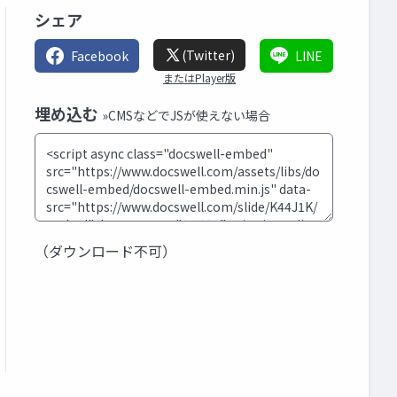
シェア
(Twitter)
Facebook
LINE
またはPlayer版
埋め込む
»CMSなどでJSが使えない場合
（ダウンロード不可）