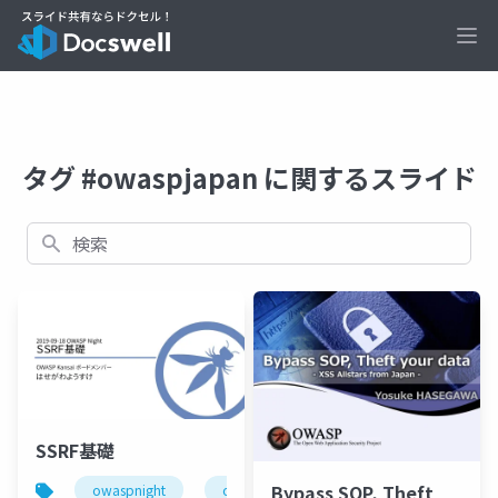
Ope
タグ #owaspjapan に関するスライド
検索
SSRF基礎
Bypass SOP, Theft
owaspnight
owaspjapan
ssrf
security