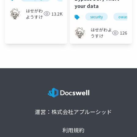
your data
はせがわ
13.2K
ようすけ
security
owaspjap
はせがわよ
126
うすけ
運営：株式会社アプルーシッド
利用規約