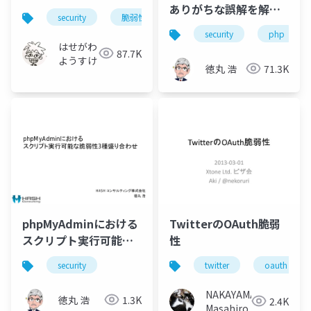
ありがちな誤解を解説
security
脆弱性
する
security
php
はせがわ
87.7K
ようすけ
徳丸 浩
71.3K
phpMyAdminにおける
TwitterのOAuth脆弱
スクリプト実行可能な
性
脆弱性3種盛り合わせ
security
twitter
oauth
NAKAYAMA
徳丸 浩
1.3K
2.4K
Masahiro