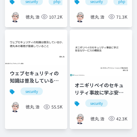
security
php
joomla!
security
mysql
php
に
徳丸 浩
107.2K
徳丸 浩
71.3K
ウェブセキュリティの
知識は普及している
オニギリペイのセキュ
か、徳丸本の著者が憂
リティ事故に学ぶ安全
security
慮していること
なサービスの構築法
security
徳丸 浩
55.5K
徳丸 浩
42.3K