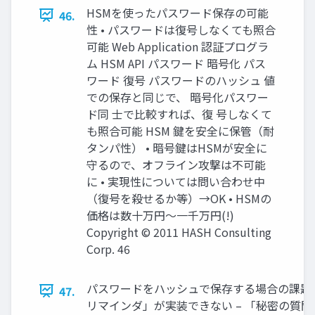
HSMを使ったパスワード保存の可能
46.
性 • パスワードは復号しなくても照合
可能 Web Application 認証プログラ
ム HSM API パスワード 暗号化 パス
ワード 復号 パスワードのハッシュ 値
での保存と同じで、 暗号化パスワー
ド同 士で比較すれば、復 号しなくて
も照合可能 HSM 鍵を安全に保管（耐
タンパ性） • 暗号鍵はHSMが安全に
守るので、オフライン攻撃は不可能
に • 実現性については問い合わせ中
（復号を殺せるか等）→OK • HSMの
価格は数十万円～一千万円(!)
Copyright © 2011 HASH Consulting
Corp. 46
パスワードをハッシュで保存する場合の課題 
47.
リマインダ」が実装できない – 「秘密の質