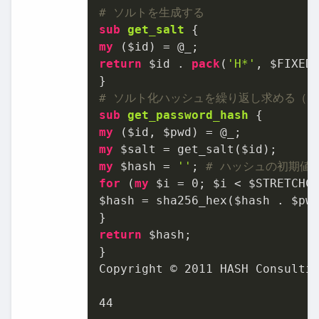
# ソルトを生成する
sub
get_salt
my
return
 $id . 
pack
(
'H*'
, $FIXED
# ソルト化ハッシュを繰り返し求める（
sub
get_password_hash
my
my
my
 $hash = 
''
; 
# ハッシュの初期値
for
 (
my
 $i = 
0
; $i < $STRETCHCO
$hash = sha256_hex($hash . $pw
return
 $hash;

}

Copyright © 
2011
 HASH Consultin
44