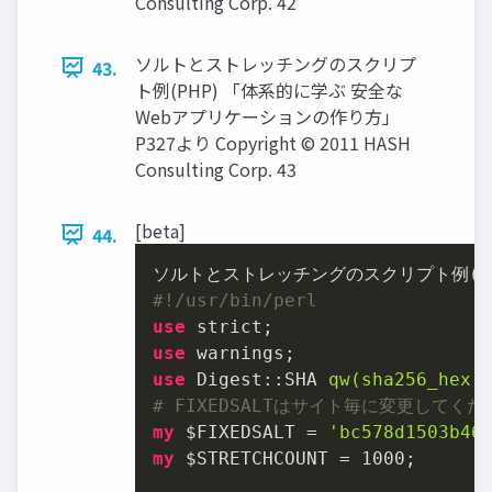
Consulting Corp. 42
ソルトとストレッチングのスクリプ
43.
ト例(PHP) 「体系的に学ぶ 安全な
Webアプリケーションの作り方」
P327より Copyright © 2011 HASH
Consulting Corp. 43
[beta]
44.
#!/usr/bin/perl
use
use
use
 Digest::SHA 
qw(sha256_hex)
# FIXEDSALTはサイト毎に変更してくだ
my
 $FIXEDSALT = 
'bc578d1503b46
my
 $STRETCHCOUNT = 
1000
;
