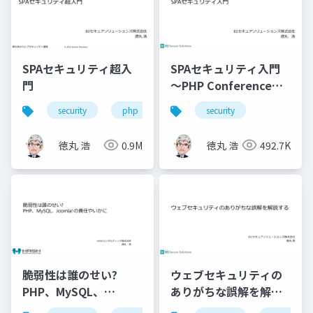
SPAセキュリティ超入
SPAセキュリティ入門
門
～PHP Conference
Japan 2021
security
php
javascript
security
徳丸 浩
0.9M
徳丸 浩
492.7K
脆弱性は誰のせい?
ウェブセキュリティの
PHP、MySQL、
ありがちな誤解を解説
Joomla! の責任やいか
する