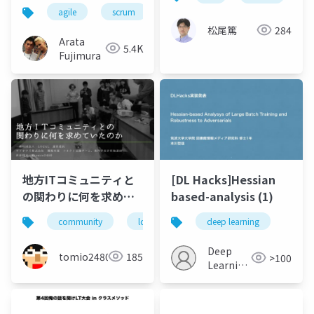
agile
scrum
offshore
modernoffshore
松尾篤
284
Arata
5.4K
Fujimura
地方ITコミュニティと
[DL Hacks]Hessian
の関わりに何を求めて
based-analysis (1)
いたのか
community
ldd20sec
deep learning
local
コミュニティ
Deep
tomio2480
185
>100
Learning
JP