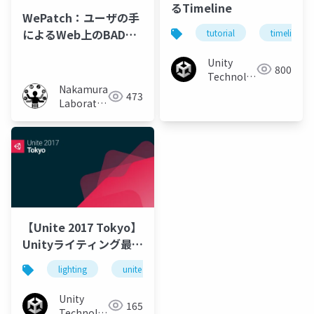
るTimeline
WePatch：ユーザの手
によるWeb上のBADUI
tutorial
timeline
改善システムの評価
Unity
800
Technologies
Nakamura
Japan
473
Laboratory
(Meiji
University)
【Unite 2017 Tokyo】
Unityライティング最新
情報
lighting
unite
unity
unity3d
ライ
Unity
165
Technologies