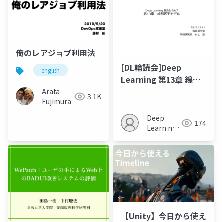
俺のレアジョブ利用法
[DL輪読会]Deep
english
Learning 第13章 線形
因子モデル
Arata
3.1K
Fujimura
Deep
174
Learning
JP
【Unity】今日から使え