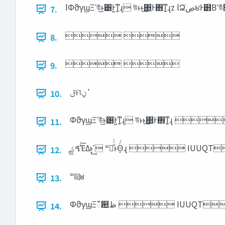
7.
 
8.
 
9.
‫ʹ‬ ‫ݧ‪ମ‬ݪ‬ ‫‬
10.
ΦϑγϣΞʹউͭ͜ͱ͸Ͱ͖ͳ͍ɻ উͱ͏ͱ͢΂͖Ͱ΋ͳ
11.
͍ͯ͟͠ࠃؼΈΔͱ͙͢ʹ ᐜ༕ͩͬͨͱΘ͔ͬͨɻ 
12.
ᐜ༕ʁ
13.
ΦϑγϣΞఀ଺‫ظ‬  
14.