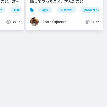
たこと、次に
職してやったこと、学んだこと
er
自動運転
agile
自動運転
product owner
38.3K
Arata Fujimura
31.7K