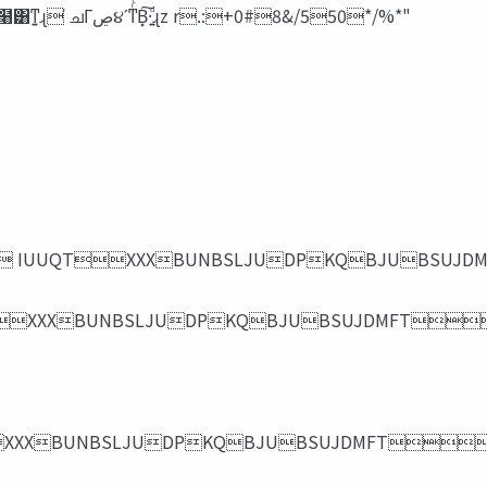
lΦϑγϣΞʹউͭ͜ͱ͸Ͱ͖ͳ͍ɻ উͱ͏ͱ͢΂͖Ͱ΋ͳ͍ɻz lՁ֨‫ڝ‬૪Ͱ๻Βʹউͪ໨͸ͳ͍ɻ ҆ചΓ‫ڝ‬૪ʹͳͬͨΒ͓͠·͍ͩɻz r.:+0#8&/550*/%*"
͍ɻ  IUUQTXXXBUNBSLJUDPKQBJU
 IUUQTXXXBUNBSLJUDPKQBJUBSUJDMFT
IUUQTXXXBUNBSLJUDPKQBJUBSUJDMFT