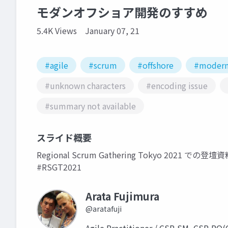
モダンオフショア開発のすすめ
5.4K Views
January 07, 21
#agile
#scrum
#offshore
#modern
#unknown characters
#encoding issue
#summary not available
スライド概要
Regional Scrum Gathering Tokyo 2021 での登
#RSGT2021
Arata Fujimura
@aratafuji