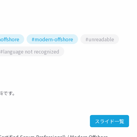
offshore
#modern-offshore
#unreadable
#language not recognized
壇資料です。
スライド一覧