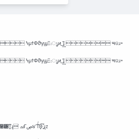
P ϞμϯΦϑγϣΞ։ൃͷ ͢͢Ί  ౻ଜɹ৽
P ϞμϯΦϑγϣΞ։ൃͷ ͢͢Ί  ౻ଜɹ৽
lΦϑγϣΞʹউͭ͜ͱ͸Ͱ͖ͳ͍ɻ উͱ͏ͱ͢΂͖Ͱ΋ͳ͍ɻz lՁ֨‫ڝ‬૪Ͱ๻Βʹউͪ໨͸ͳ͍ɻ ҆ചΓ‫ڝ‬૪ʹͳͬͨΒ͓͠·͍ͩɻz