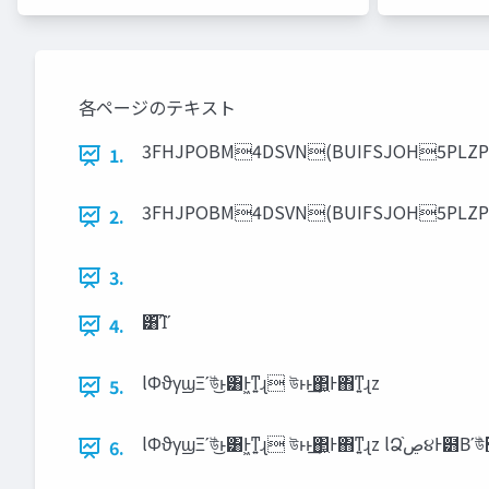
各ページのテキスト
3FHJPOBM4DSVN(BUIFSJOH5PLZ
1.
3FHJPOBM4DSVN(BUIFSJOH5PLZ
2.
3.
͸͡Ίʹ
4.
lΦϑγϣΞʹউͭ͜ͱ͸Ͱ͖ͳ͍ɻ উͱ͏ͱ͢΂͖Ͱ΋ͳ͍ɻz
5.
6.