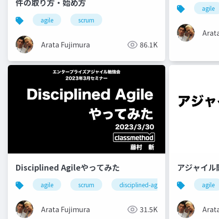
件の取り方・始め方
agile
agile
scrum
Arat
Arata Fujimura
86.1K
Disciplined Agileやってみた
アジャイル
agile
scrum
disciplined-agile
agile
Arata Fujimura
31.5K
Arat