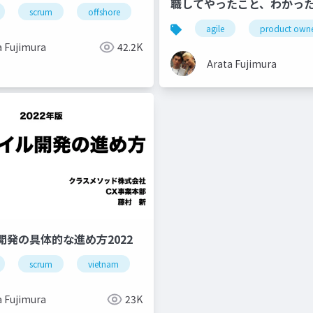
職してやったこと、わかっ
scrum
offshore
vietnam
やること
agile
product own
a Fujimura
42.2K
Arata Fujimura
開発の具体的な進め方2022
scrum
vietnam
modern-offshore
offshore
a Fujimura
23K