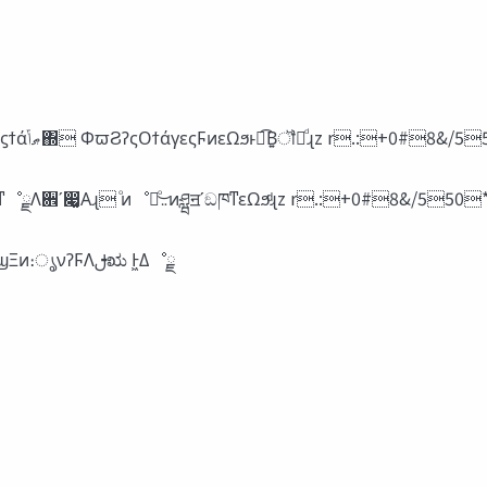
lΦϑγϣΞϦϯάΛ‫ػ‬ೳͤ͞Δͱ͍͏ೳྗ͸ɺ ‫͕͜܅‬Ε·Ͱʹཤྺॻʹॻ͍͖ͯͨϓϩάϥϛϯά‫ޠݴ‬΍ ΦϖϨʔςΟϯάγεςϜͷεΩϧͱಉ͘͡Β͍ॏཁͩɻz r.:
lͨͱٕ͑ज़తͳଆ໘͚ͩͰ΋ɺΦϑγϣΞͷ ։ൃνʔϜΛࢦಋͰ͖ΔΑ͏ͳೳྗΛ਎ʹ෇͚Α͏ɻ ͦͷೳྗͦ͜‫܅‬ͷཤྺॻʹඞཁͳεΩϧͩɻz r.:+0#8&
ੜ͖࢒ΔͨΊʹඞཁͳೳྗ wΦϑγϣΞΛ‫ػ‬ೳͤ͞Δೳྗ wΦϑγϣΞͷ։ൃνʔϜΛࢦಋ Ͱ͖Δೳྗ