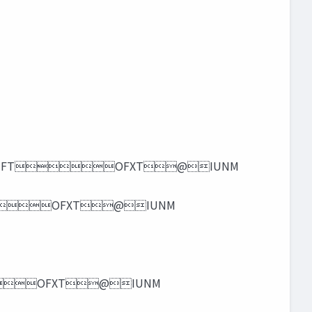
BSUJDMFTOFXT@IUNM
‫‬OFXT@IUNM
OFXT@IUNM