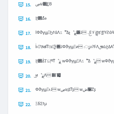
‫ڝ‬૪͸͜Ε͔Β
15.
ੜ͖࢒Δํ๏
16.
17.
18.
19.
͜ͷೳྗΛ ਎ʹ෇͚ͯ
20.
ΦϑγϣΞͱɺ w‫ڝ‬૪͢Δͳʂ w‫ڞ‬૑͠Ζʂ
21.
ΞδΣϯμ
22.