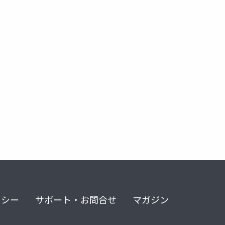
式言語
dominoforever
ずっとノーツ
@platfor
リシー
サポート・お問合せ
マガジン