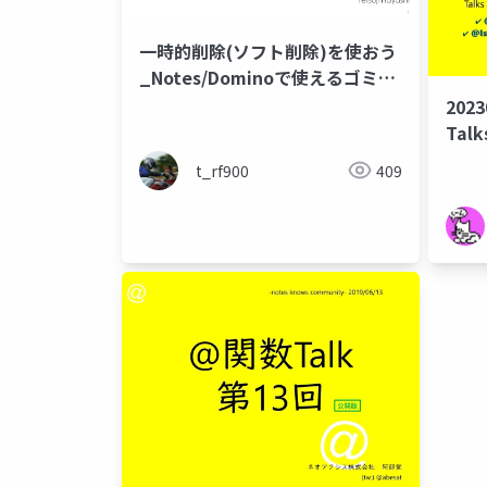
一時的削除(ソフト削除)を使おう
_Notes/Dominoで使えるゴミ箱
機能
202
Talk
Note
t_rf900
409