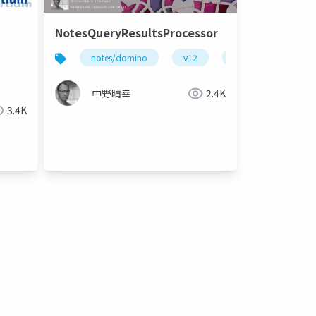
NotesQueryResultsProcessor
notes/domino
v12
開発
lotusscr
中野晴幸
2.4K
3.4K