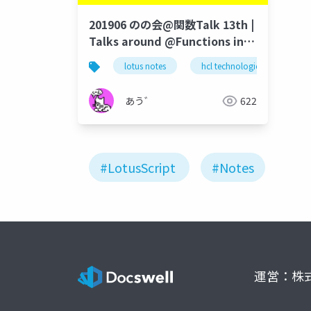
201906 のの会@関数Talk 13th |
Talks around @Functions in
Notes and Domino
lotus notes
hcl technologies
no
あう゛
622
#LotusScript
#Notes
運営：株