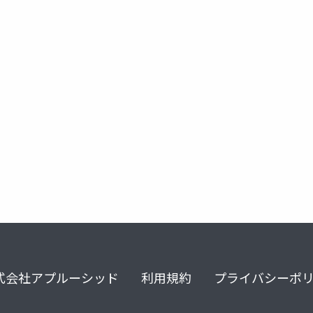
tes domino
domino designer
formula language
@関数
式会社アプルーシッド
利用規約
プライバシーポ