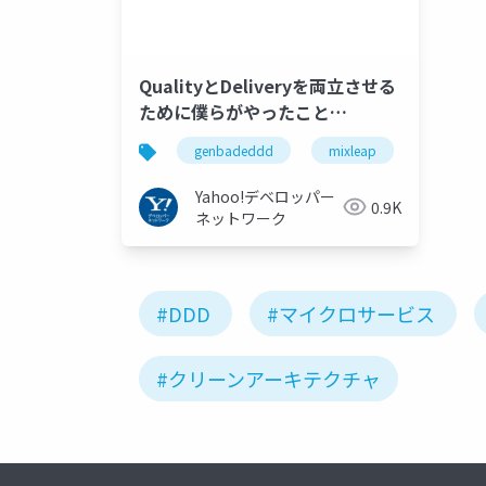
QualityとDeliveryを両立させる
ために僕らがやったこと
#genbadeddd #mixleap
genbadeddd
mixleap
Yahoo!デベロッパー
0.9K
ネットワーク
#DDD
#マイクロサービス
#クリーンアーキテクチャ