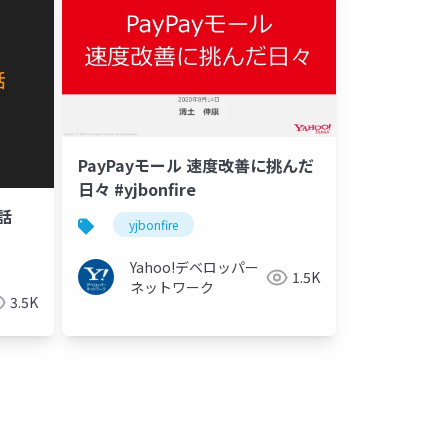
PayPayモール 速度改善に挑んだ
日々 #yjbonfire
話
yjbonfire
Yahoo!デベロッパー
1.5K
ネットワーク
3.5K