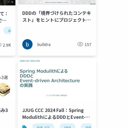
DDDの「境界づけられたコンテキ
えて：
スト」をヒントにプロジェクトに
゙
寄り添う Coding Agent の記憶
ンスを
doctrine
microservice
ddd
php
と忘却をコンテキストンジニアリ
ングする
bulldra
157
2.9K
悩み3
JJUG CCC 2024 Fall：Spring
ModulithによるDDDとEvent-
driven Architectureの実践
jjug_ccc
java
spring
spring-boo