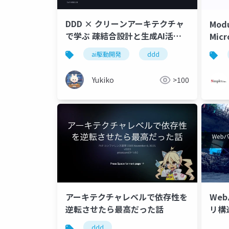
DDD × クリーンアーキテクチャ
Modu
で学ぶ 疎結合設計と生成AI活用
Micr
(20260801).pptx
ai駆動開発
ddd
Yukiko
>100
Web
アーキテクチャレベルで依存性を
逆転させたら最高だった話
ddd