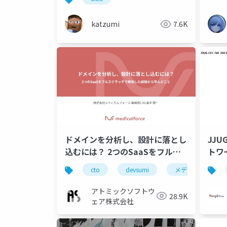
katzumi
7.6K
ドメインを分析し、設計に落とし
JJUG
込むには？ 2つのSaaSをフルス
トワ
クラッチで開発した経験から学ん
用し
cto
devsumi
メディカルフォー
だこと #devsumi2024
アトミックソフトウ
28.9K
ェア株式会社