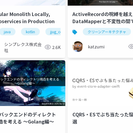
lar Monolith Locally,
ActiveRecordの呪縛を越
oservices in Production
DataMapperと不変性の間て
「コシ」のある設計のバラ
java
kotlin
jjug_ccc
ddd
クリーンアーキテクチャ
modular_monolith
模索する
シンプレクス株式会
katzumi
2.6K
社
バックエンドのディレクト
CQRS・ESでぶち当たった
リ構造を考える ～Golang編～
選