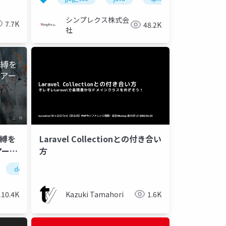
シンプレクス株式会
7.7K
48.2K
社
Laravel Collectionとの付き合い
呪縛を
方
アーキ
ddd
Kazuki Tamahori
1.6K
110.4K