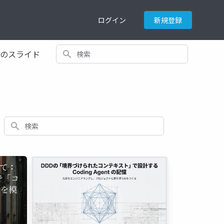
ログイン
新規登録
検索
てのスライド
検索