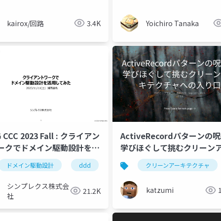
kairox/回路
3.4K
Yoichiro Tanaka
 CCC 2023 Fall : クライアン
ActiveRecordパターンの
ークでドメイン駆動設計を活
学びほぐして挑むクリーン
てみてた
テクチャへの入り口
ス
ドメイン駆動設計
ddd
アーキテクチャ
ddd
java
クリーンアーキテクチャ
シンプレクス株式会
katzumi
21.2K
社