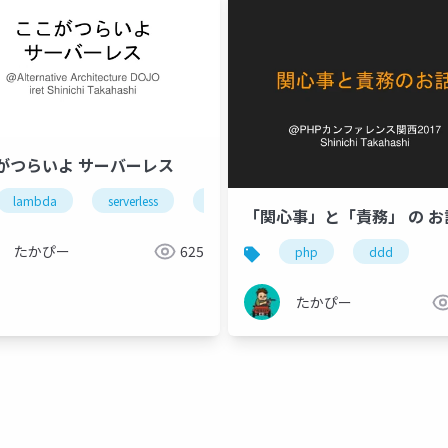
がつらいよ サーバーレス
lambda
serverless
aadojo
「関心事」と「責務」 の お
たかぴー
625
php
ddd
たかぴー