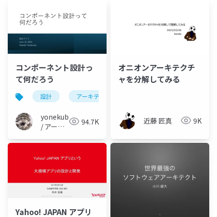
の教科
式会社
書
コンポーネント設計っ
オニオンアーキテクチ
て何だろう
ャを分解してみる
設計
アーキテクチャ
yonekubo
近藤 匠真
9K
94.7K
/ アーキ
テクトの
教科書
Yahoo! JAPAN アプリ