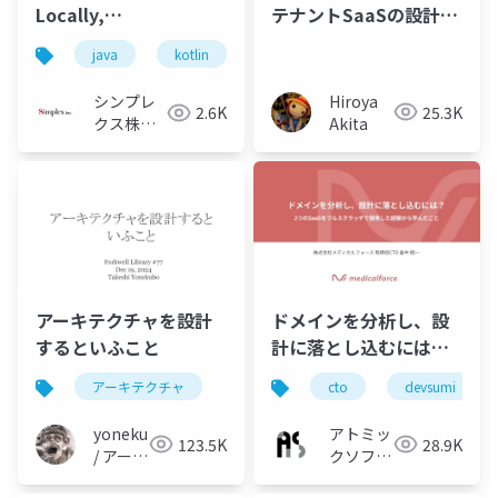
テナントSaaSの設計と
Locally,
実践～座学編～
Microservices in
java
kotlin
jjug_ccc
ddd
modul
Production
Hiroya
シンプレ
25.3K
2.6K
Akita
クス株式
会社
アーキテクチャを設計
ドメインを分析し、設
するといふこと
計に落とし込むには？
2つのSaaSをフルスク
アーキテクチャ
cto
devsumi
ラッチで開発した経験
から学んだこと
yonekubo
アトミッ
123.5K
28.9K
#devsumi2024
/ アーキ
クソフト
テクト
ウェア株