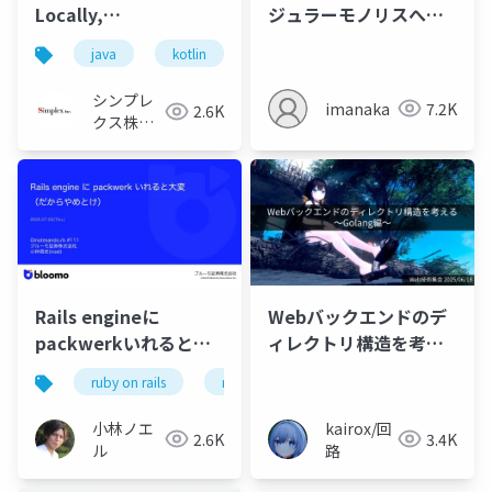
ジュラーモノリスへの
Locally,
リアーキと生成AIの活
Microservices in
java
kotlin
jjug_ccc
ddd
modul
用
Production
シンプレ
imanaka
7.2K
2.6K
クス株式
会社
Rails engineに
Webバックエンドのデ
packwerkいれると大
ィレクトリ構造を考え
変（だからやめとけ）
る ～Golang編～
ruby on rails
ruby
アーキテクチャ
小林ノエ
kairox/回
2.6K
3.4K
ル
路