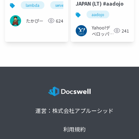
JAPAN (LT) #aadojo
lambda
serverless
aadojo
aadojo
たかぴー
624
Yahoo!デ
241
ベロッパー
ネットワー
ク
運営：株式会社アプルーシッド
利用規約