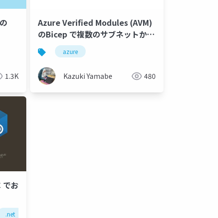
ての
Azure Verified Modules (AVM)
のBicep で複数のサブネットから
インデックスを数値で書かずサブ
ure container apps
azure
azure app service
azure kubernetes service
ネットID を取得したい
1.3K
Kazuki Yamabe
480
 でお
.net