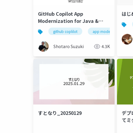
GitHub Copilot App
はじめ
Modernization for Java &
.NET
github coplilot
app modernization
Shotaro Suzuki
4.3K
すとなり_20250129
デ
てミ