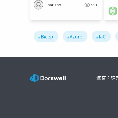
narisho
551
#Bicep
#Azure
#IaC
運営：株