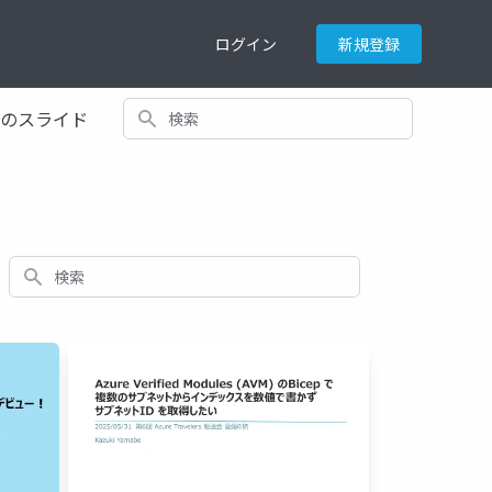
ログイン
新規登録
検索
てのスライド
検索