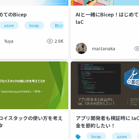
てのBicep
AIと一緒にBicep！はじめ
IaC
azure
bicep
初心者
java
.net
agent sdlc
azure
aws
az
Yuya
2.9K
mai.tanaka
プロイスタックの使い方を考え
アプリ開発者も検証時に IaC
タ
金を節約したい！
bicep
azure