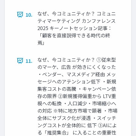
なぜ、今コミュニティか？ コミュニ
10.
ティマーケティング カンファレンス
2025 キーノートセッション記事：
「顧客を直接説得できる時代の終
焉」
なぜ、今コミュニティか？ ①従来型
11.
のマーケ、広告 が効きにくくなった
・ベンダー、マスメディア経由 メッ
セージへのアテンション低下 ・新規
集客コストの高騰 ・キャンペーン依
存の限界 ②新規獲得偏重から LTV重
視への転換 ・人口減少・市場縮小へ
の対応 ※特に地方市場で顕著 ・市場
全体にサブスク化が浸透 ・スイッチ
ングコストが全体的に 低下 ③AIによ
る「推奨集合」 に入ることの重要性