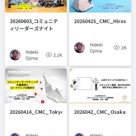
20260603‗コミュニテ
20260425_CMC_Hiroshi
ィリーダーズナイト
Hideki
2K
Ojima
Hideki
2.1K
Ojima
20260414_CMC_Tokyo_Roadmap
2026042_CMC_Osaka_Osa
Hideki
Hideki