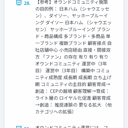
【参考】オウンドコミュニティ施策
28.
の目的例： 日本ハム（シャウエッセ
ン）、ダイソー、ヤッホーブルーイ
ング ダイソー 日本ハム （シャウエッ
セン） ヤッホーブルーイング ブラン
ド・商品構成 多ブランド・多商品 単
一ブランド 複数ブランド 顧客接点 自
社店舗中心 小売店経由 直接・間接双
方 「ファン」の存在 有り 有り 有り
オウンドコミュニティ 運営中（3年
目） 運営中（3年目） 構築中 コミュ
ニティ成熟度 成長期 成長期 立ち上げ
期 コミュニティの主目的 顧客育成→
創造： CEPの越境 顧客理解→育成：
ライト層の ロイヤル化促進 顧客育成
→創造： 推奨連鎖の 更なる拡大 （他
カテゴリへの拡張）
オウンドコミュニティ運営には、フ