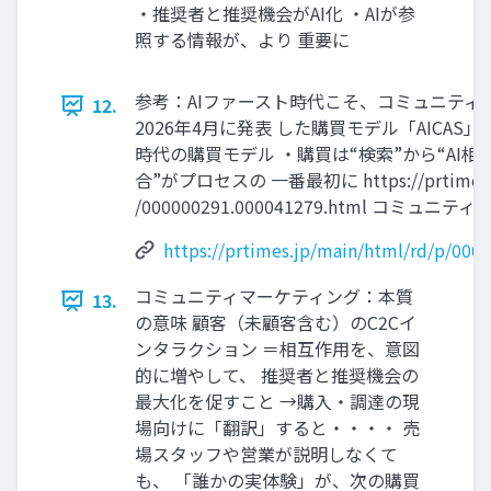
・推奨者と推奨機会がAI化 ・AIが参
照する情報が、より 重要に
参考：AIファースト時代こそ、コミュニティの
12.
2026年4月に発表 した購買モデル「AICAS」 ・
時代の購買モデル ・購買は“検索”から“AI相談
合”がプロセスの 一番最初に https://prtimes.jp
/000000291.000041279.html コミュニテ
https://prtimes.jp/main/html/rd/p/00
コミュニティマーケティング：本質
13.
の意味 顧客（未顧客含む）のC2Cイ
ンタラクション ＝相互作用を、意図
的に増やして、 推奨者と推奨機会の
最大化を促すこと →購入・調達の現
場向けに「翻訳」すると・・・・ 売
場スタッフや営業が説明しなくて
も、 「誰かの実体験」が、次の購買