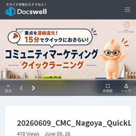
Ope
20260609_CMC_Nagoya_QuickLe
478 Views
June 09, 26