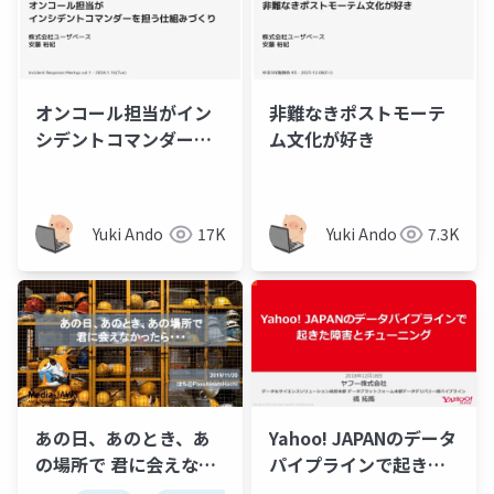
オンコール担当がイン
非難なきポストモーテ
シデントコマンダーを
ム文化が好き
担う仕組みづくり
Yuki Ando
17K
Yuki Ando
7.3K
あの日、あのとき、あ
Yahoo! JAPANのデータ
の場所で 君に会えなか
パイプラインで起きた
ったら・・・
障害とチューニング -