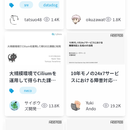
紹介
裏
sre
datadog
tatsuo48
1.4K
okuzawats
1.8K
大規模環境でCiliumを
10年モノの24x7サービ
運用して得られた課題
スにおける障害対応と
と知見
生成AIの活用
neco
サイボウ
Yuki
13.8K
19.2K
ズ開発本
Ando
部