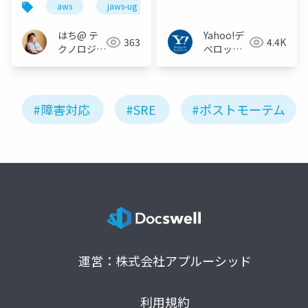
aws
jaws-ug
media-jaws
agile
Apache Kafka
Meetup Japan #5 -
はち@ テ
Yahoo!デ
363
4.4K
クノロジー
ベロッパ
メディア
ーネット
「Newbee」
ワーク
#障害対応
#SRE
#ポストモーテム
運営：株式会社アプルーシッド
利用規約