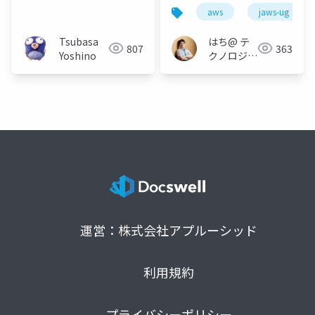
Solutions 取得学習会
ったら・・・
aws
jaws-ug
第2回
Tsubasa
はち@ テ
807
363
Yoshino
クノロジー
メディア
「Newbee」
運営：株式会社アプルーシッド
利用規約
プライバシーポリシー