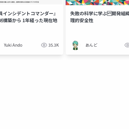
員インシデントコマンダー』
失敗の科学に学ぶ 開発組
制構築から 1年経った現在地
理的安全性
Yuki Ando
35.3K
あんど