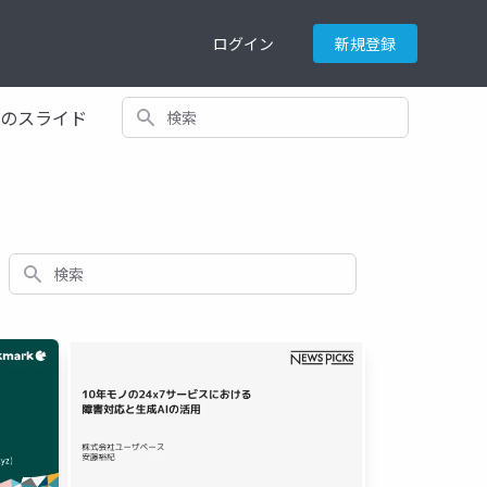
ログイン
新規登録
検索
てのスライド
検索