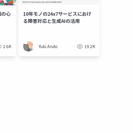
織の心
10年モノの24x7サービスにおけ
る障害対応と生成AIの活用
2.6K
Yuki Ando
19.2K