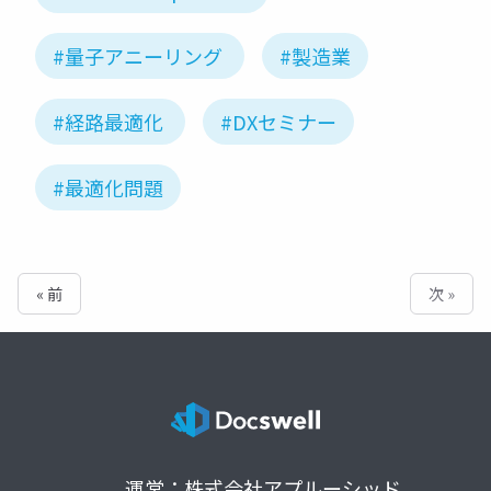
#量子アニーリング
#製造業
#経路最適化
#DXセミナー
#最適化問題
« 前
次 »
運営：株式会社アプルーシッド