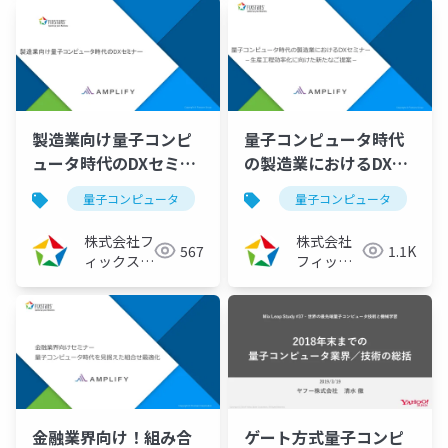
製造業向け量子コンピ
量子コンピュータ時代
ュータ時代のDXセミナ
の製造業におけるDXセ
ー ～生産工程効率化に
ミナー ～生産工程効率
量子コンピュータ
量子アニーリング
量子コンピュータ
イジングマ
向けた新たなご提案～
化に向けた新たなご提
（2021/11/29）
案～（2021/10/14）
株式会社フ
株式会社
567
1.1K
ィックスタ
フィック
ーズ
スターズ
金融業界向け！組み合
ゲート方式量子コンピ