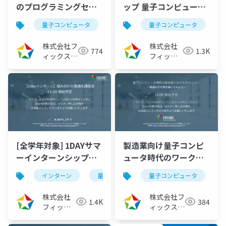
のプログラミングセミ
ップ 量子コンピュータ
ナー ～Fixstars
時代のDXセミナー ～工
量子コンピュータ
量子アニーリング
量子コンピュータ
イジングマ
Amplifyで実装する経
場内搬送経路最適化の
路最適化～
中身を覗いてみよう～
株式会社フ
株式会社
774
1.3K
（2022/12/22）
（2022/08/24）
ィックスタ
フィック
ーズ
スターズ
[全学年対象] 1DAYサマ
製造業向け量子コンピ
ーインターンシップ
ュータ時代のワークシ
2022 ～組み合わせ最適
ョップ型DXセミナー ～
インターン
量子コンピュータ
量子コンピュータ
化問題講習会～
生産計画最適化の中身
（2022/07/25）
を覗いてみよう～
株式会社
株式会社フ
1.4K
384
（2022/07/20）
フィック
ィックスタ
スターズ
ーズ