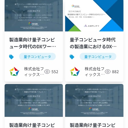
製造業向け量子コンピ
量子コンピュータ時代
ュータ時代のDXワーク
の製造業におけるDXセ
ショップ ～シフト最適
ミナー －見える化、予
量子コンピュータ
fixstarsamplifyシリーズ
量子コンピュータ
化の中身を覗いてみよ
測・分析、その先の最
う～（2022/06/29）
適化へ－
株式会社フ
株式会社フ
552
882
（2022/05/25）
ィックスタ
ィックスタ
ーズ
ーズ
製造業向け量子コンピ
製造業向け量子コンピ