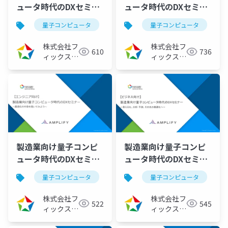
ュータ時代のDXセミナ
ュータ時代のDXセミナ
ー ～最適化の中身を覗
ー ～見える化、予測・
量子コンピュータ
量子アニーリング
量子コンピュータ
イジングマ
いてみよう～
分析、その先の最適化
（2022/04/20）
へ～（2022/03/23）
株式会社フ
株式会社フ
610
736
ィックスタ
ィックスタ
ーズ
ーズ
製造業向け量子コンピ
製造業向け量子コンピ
ュータ時代のDXセミナ
ュータ時代のDXセミナ
ー ～最適化の中身を覗
ー ～見える化、予測・
量子コンピュータ
量子アニーリング
量子コンピュータ
イジングマ
いてみよう～
分析、その先の最適化
（2022/02/24）
へ～（2022/01/26）
株式会社フ
株式会社フ
522
545
ィックスタ
ィックスタ
ーズ
ーズ