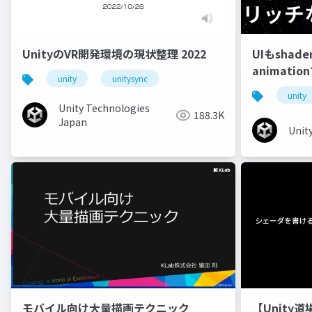
UnityのVR開発環境の現状整理 2022
UIもshad
animati
unity
unitysync
unity
Unity Technologies
188.3K
Japan
Unit
モバイル向け大量描画テクニック
【Unity