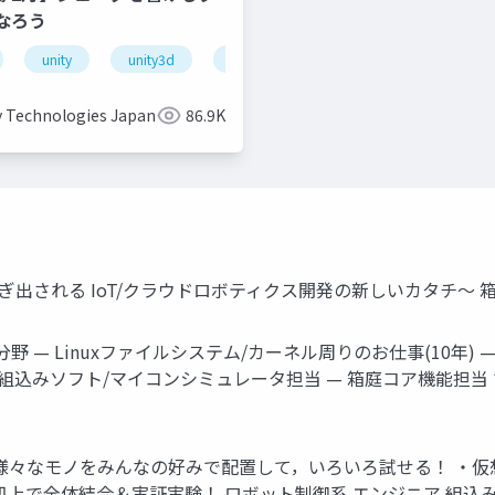
なろう
unity
unity3d
shader
unity道場
unitydoj
y Technologies Japan
86.9K
紡ぎ出される IoT/クラウドロボティクス開発の新しいカタチ～ 箱
分野 — Linuxファイルシステム/カーネル周りのお仕事(10年) —
— 組込みソフト/マイコンシミュレータ担当 — 箱庭コア機能担当 で 者
様々なモノをみんなの好みで配置して，いろいろ試せる！ ・仮想
机上で全体結合＆実証実験！ ロボット制御系 エンジニア 組込み