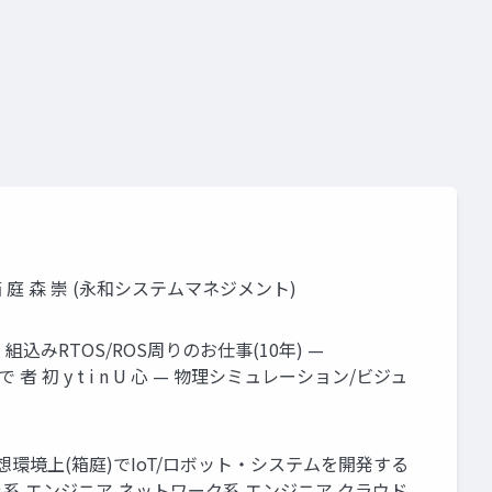
o
unity道場 2月~シェーダを書けるプログラマになろう~
 庭 森 崇 (永和システムマネジメント)
 組込みRTOS/ROS周りのお仕事(10年) —
 初 y t i n U 心 — 物理シミュレーション/ビジュ
環境上(箱庭)でIoT/ロボット・システムを開発する
系 エンジニア ネットワーク系 エンジニア クラウド