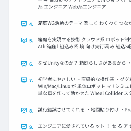
系 エンジニア Web系エンジニア
箱庭WG活動のテーマ 楽しく わくわく つな
4.
箱庭を実現する技術 クラウド系 ロボット制御系 Rob De
5.
Ath 箱庭 l 組込み系 境 向け実行環 み 組込S軽量 R
なぜUnityなのか？ 箱庭らしさがあるか
6.
初学者にやさしい ・直感的な操作感 ・ググれ
7.
Win/Mac/Linux が 単体ロボット マ ! シ
単な車を作って動かせた Wheel Collider スター
試行錯誤させてくれる ・地図貼り付け ・Pr
8.
エンジニアに愛されている ット ！ セ る ア ty 
9.