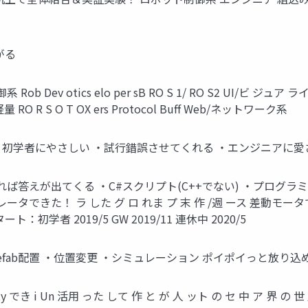
がる
v otics elo per sB RO S 1/ RO S2 UI/ビ ジュア 
O R S O T OX ers Protocol Buff Web/ネットワーク系
ら ・初学者にやさしい ・試行錯誤させてくれる ・エンジニアに
ば答えが出てくる ・C#スクリプト(C++でない) ・プログラ
ミュレータできた！ ラ した グ ロ れま プ 末 作 /週 ース 差動モータで
ト：初学者 2019/5 GW 2019/11 連休中 2020/5
efab配置 ・位置変更 ・シミュレーション ポイポイっと放り
でき i Un 活用 った して 作 と が 人 ット の セ 中 ア 界 の