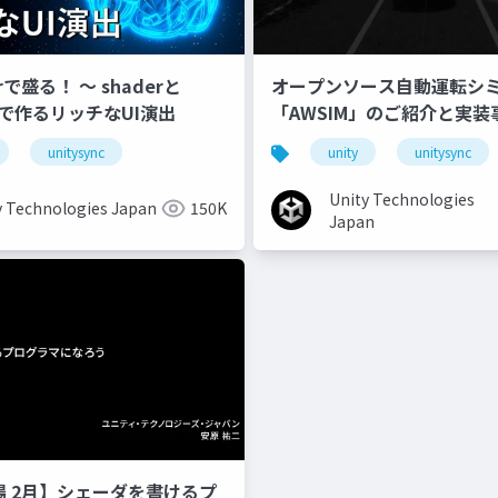
erで盛る！ 〜 shaderと
オープンソース自動運転シ
onで作るリッチなUI演出
「AWSIM」のご紹介と実装
unitysync
unity
unitysync
Unity Technologies
y Technologies Japan
150K
Japan
道場 2月】シェーダを書けるプ