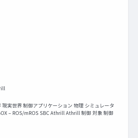
ll
現実世界 制御アプリケーション 物理 シミュレータ
OS/mROS SBC Athrill Athrill 制御 対象 制御