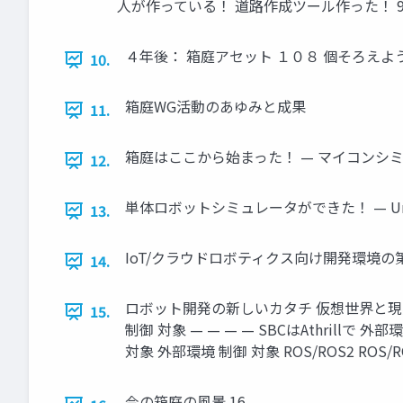
人が作っている！ 道路作成ツール作った！ 
４年後： 箱庭アセット １０８ 個そろえよう！ 目 指
10.
箱庭WG活動のあゆみと成果
11.
箱庭はここから始まった！ — マイコンシミュレータ
12.
単体ロボットシミュレータができた！ — Unity
13.
IoT/クラウドロボティクス向け開発環境の第一歩 — U
14.
ロボット開発の新しいカタチ 仮想世界と現
15.
制御 対象 — — — — SBCはAthrillで 外部
対象 外部環境 制御 対象 ROS/ROS2 RO
今の箱庭の風景 16