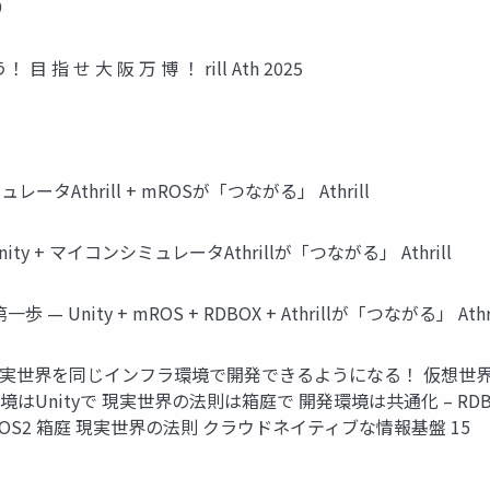
9
 せ 大 阪 万 博 ！ rill Ath 2025
Athrill + mROSが「つながる」 Athrill
 + マイコンシミュレータAthrillが「つながる」 Athrill
nity + mROS + RDBOX + Athrillが「つながる」 Athri
実世界を同じインフラ環境で開発できるようになる！ 仮想世界 
環境はUnityで 現実世界の法則は箱庭で 開発環境は共通化 – RDBOX – R
S/ROS2 箱庭 現実世界の法則 クラウドネイティブな情報基盤 15