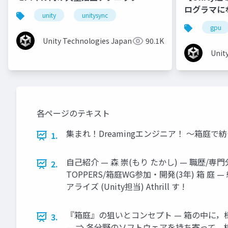
ログラマに
unity
unitysync
gpu
Unity Technologies Japan
90.1K
Unit
各ページのテキスト
集まれ！Dreamingエンジニア！ ～箱庭で
1.
自己紹介 — 森 崇(もり たかし) — 職歴/専門
2.
TOPPERS/箱庭WG参加・開発(3年) 箱 庭 
アライズ (Unity担当) Athrill す !
『箱庭』の狙いとコンセプト — 箱の中に，
3.
— ⇒ 各分野のソフトウェアを持ち寄って，