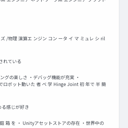
ライズ /物理 演算エ ンジン コン ータ イ マ ミュレ シ ril
愛されている
ミングの楽しさ ・デバッグ機能が充実 ・
ロボット動いた 者 ベ 学 Hinge Joint 初 年で 半 簡
込める感じが好き
 世 庭 箱 を ・ Unityアセットストアの存在 ・世界中の