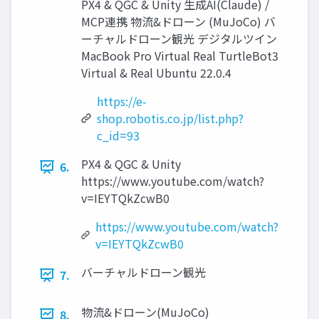
PX4 & QGC & Unity 生成AI(Claude) /
MCP連携 物流&ドローン (MuJoCo) バ
ーチャルドローン観光 デジタルツイン
MacBook Pro Virtual Real TurtleBot3
Virtual & Real Ubuntu 22.0.4
https://e-
shop.robotis.co.jp/list.php?
c_id=93
PX4 & QGC & Unity
6.
https://www.youtube.com/watch?
v=IEYTQkZcwB0
https://www.youtube.com/watch?
v=IEYTQkZcwB0
バーチャルドローン観光
7.
物流&ドローン(MuJoCo)
8.