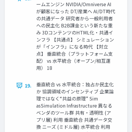
ームエンジン NVIDIA/Omniverse AI
が顧客になった DT/産業へ AI/DT時代
の共通データ 研究者から一般利用者
への民主化 B2B課金という新たな重
み 3DコンテンツのHTML化・共通イ
ンフラ 【共通点】 シミュレーション
が「インフラ」になる時代 【対立
点】 垂直統合（プラットフォーム支
配） vs 水平統合（オープン/相互運
用） 18
垂直統合 vs 水平統合：独占か民主化
19.
か 協調領域のインセンティブ 企業論
理ではなく“共益の原理” Sim
asSimulation Infrastructure 異なる
ベンダのツール群 共有・透明性 (ア
プリ層) 利用 垂直統合 共通データ交
換 ニーズ (ミドル層) 水平統合 利用