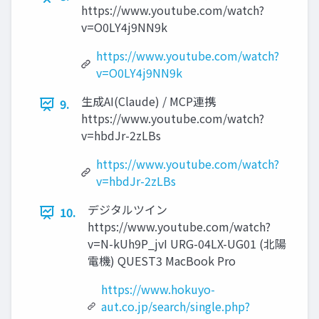
https://www.youtube.com/watch?
v=O0LY4j9NN9k
https://www.youtube.com/watch?
v=O0LY4j9NN9k
生成AI(Claude) / MCP連携
9.
https://www.youtube.com/watch?
v=hbdJr-2zLBs
https://www.youtube.com/watch?
v=hbdJr-2zLBs
デジタルツイン
10.
https://www.youtube.com/watch?
v=N-kUh9P_jvI URG-04LX-UG01 (北陽
電機) QUEST3 MacBook Pro
https://www.hokuyo-
aut.co.jp/search/single.php?