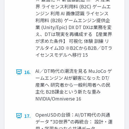
界 ライセンス利用料 (B2C) ゲームエ
ンジン 利用 AI 画像認識 ライセンス
利用料 (B2B) ゲームエンジン提供企
業 (Unity/Epic) DX DT DXは業務を変
え、DTは現実を再構成する 【産業界
が求めた条件】 可視化 体験 訓練 リ
アルタイム3D ※B2CからB2B／DTラ
イセンスモデルへ移行 15
AI／DT時代の潮流を見る MuJoCo ゲ
16.
ームエンジン AIが顧客になった DT/
産業へ 研究者から一般利用者への民
主化 B2B課金という新たな重み
NVIDIA/Omniverse 16
OpenUSDの台頭：AI/DT時代の共通
17.
データ “3D世界”の再統合： 設計・運
用・学習をつなぐ共通データ