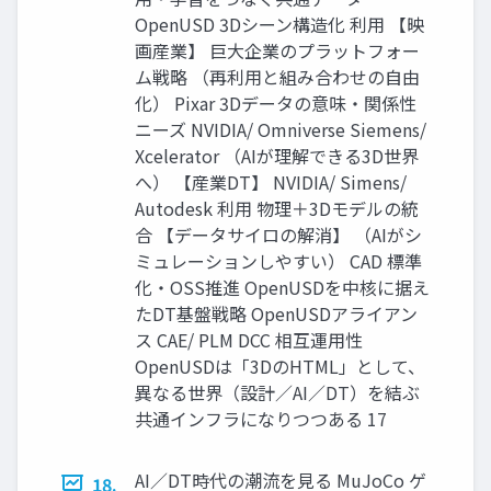
OpenUSD 3Dシーン構造化 利用 【映
画産業】 巨大企業のプラットフォー
ム戦略 （再利用と組み合わせの自由
化） Pixar 3Dデータの意味・関係性
ニーズ NVIDIA/ Omniverse Siemens/
Xcelerator （AIが理解できる3D世界
へ） 【産業DT】 NVIDIA/ Simens/
Autodesk 利用 物理＋3Dモデルの統
合 【データサイロの解消】 （AIがシ
ミュレーションしやすい） CAD 標準
化・OSS推進 OpenUSDを中核に据え
たDT基盤戦略 OpenUSDアライアン
ス CAE/ PLM DCC 相互運用性
OpenUSDは「3DのHTML」として、
異なる世界（設計／AI／DT）を結ぶ
共通インフラになりつつある 17
AI／DT時代の潮流を見る MuJoCo ゲ
18.