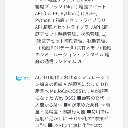
箱庭ブリッジ (Mqtt) 箱庭アセット
API (C/C++, Python..) (C/C++,
Python..) 箱庭アセットライブラリ
API 箱庭アセットライブラリAPI (箱
庭アセット時刻管理、状態管理, ...)
(箱庭アセット時刻管理、状態管理,
...) 箱庭PDUデータ (共有メモリ) 箱庭
のシミュレーション・ランタイム 箱
庭の通信ランタイム 20
AI／DT時代におけるシミュレーショ
21.
ン構造の再編 AIが顧客になった DT/
産業へ MuJoCoのOSS化：AIが顧客
になった Why OSS? ■顧客の交代 →
人間からAIへ ■AIが求めた条件 → 軽
量・高精度・即試行可能 ■商用では
速度が足かせに → OSS化で“摩擦ゼ
ロ”へ ■OSS化は“無料化”ではな