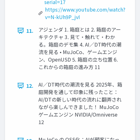
serial=17
https://www.youtube.com/watch?
v=N-kUh9P_jvI
アジェンダ 1. 箱庭とは 2. 箱庭のアー
11.
キテクチャ 3. 見て・触れて・わか
る。箱庭のデモ集 4. AI／DT時代の潮
流を見る • MuJoCo、ゲームエンジ
ン、OpenUSD 5. 箱庭の立ち位置 6.
これからの箱庭の進み方 11
AI／DT時代の潮流を見る 2025年、箱
12.
庭開発を通して印象に残ったこと：
AI/DTの新しい時代の流れに翻弄され
ながら楽しんできました！ MuJoCo
ゲームエンジン NVIDIA/Omniverse
12
MuJoCo の OSS化：AIが顧客になっ