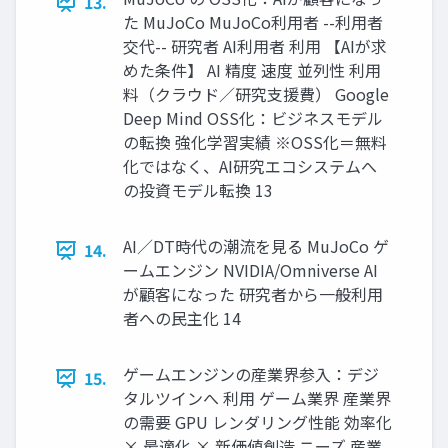
13.
た MuJoCo MuJoCo利用者 --利用者
交代-- 研究者 AI利用者 利用 【AIが求
めた条件】 AI 精度 速度 並列性 利用
料（クラウド／研究支援費） Google
Deep Mind OSS化：ビジネスモデル
の転換 強化学習実績 ※OSS化＝無料
化ではなく、AI研究エコシステムへ
の投資モデル転換 13
AI／DT時代の潮流を見る MuJoCo ゲ
14.
ームエンジン NVIDIA/Omniverse AI
が顧客になった 研究者から一般利用
者への民主化 14
ゲームエンジンの産業界参入：デジ
15.
タルツインへ 利用 ゲーム業界 産業界
の需要 GPU レンダリング性能 効率化
× 最適化 × 新価値創造 ニーズ 産業