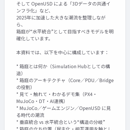
そして OpenUSD による「3Dデータの共通イ
ンフラ化」など、
2025年に加速した大きな潮流を整理しなが
ら、
箱庭が“水平統合”として目指すべきモデルを明
確化しています。
本資料では、以下を中心に構成しています：
* 箱庭とは何か（Simulation Hubとしての構
造）
* 箱庭のアーキテクチャ（Core／PDU／Bridge
の役割）
* 見て・触れて・わかるデモ集（PX4・
MuJoCo・DT・AI連携）
* MuJoCo／ゲームエンジン／OpenUSD に見
る時代の潮流
* 垂直統合 vs 水平統合という“構造の分岐”
* 箱庭の立ち位置（民主化・相互運用を軸とし