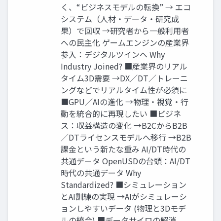
く、“ビジネスモデルの転換” → エコ
システム（人材・データ・研究成
果）で回収 →研究者から一般利用者
への民主化 ゲームエンジンの産業界
参入：デジタルツインへ Why
Industry Joined? ■産業界のリアル
タイム3D需要 →DX／DT／トレーニ
ングなどでリアルタイム性が必須に
■GPU／AIの進化 →物理・視覚・行
動を統合的に再現したい ■ビジネ
ス：収益構造の変化 →B2CからB2B
／DTライセンスモデルへ移行 →B2B
課金という新たな重み AI/DT時代の
共通データ OpenUSDの台頭：AI/DT
時代の共通データ Why
Standardized? ■シミュレーション
とAI訓練の実現 →AIがシミュレーシ
ョンしやすいデータ (物理と3Dモデ
ルの統合) ■データサイロの解消