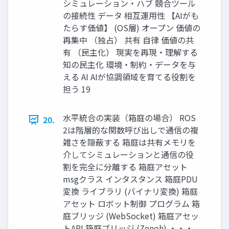
シミュレーション・ハブ 競合ツール
の接続性 データ 相互運用性 【AIがも
たらす価値】 (OS層) オープン 価値の
再集中 （独占） 共有 自律 価値の共
有 （民主化） 現実を再現・理解する
知の民主化 環境・制約・データを与
える AI AIが協調領域を育てる役割を
担う 19
水平統合の実装（箱庭の場合） ROS
20.
2は階層的な関数呼び出しで通信の複
雑さを隠蔽する 箱庭は共有メモリを
介してシミュレーションと通信の役
割を完全に分離する 箱庭アセット
msgクラス インタスタンス 箱庭PDU
変換 ライブラリ (バイナリ変換) 箱庭
アセット ロボット制御 プログラム 箱
庭ブリッジ (WebSocket) 箱庭アセッ
トAPI 箱庭ブリッジ (Zenoh) ・・・