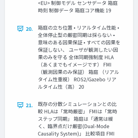
<EU> 制御モデル センサデータ 箱庭
時刻 制御データ 箱庭コア機能 19
箱庭の立ち位置 • リアルタイム性能 •
20.
全体停止型の厳密同期は採らない •
意味のある因果保証 • すべての因果を
保証しない、 ユーザが観測したい因
果のみを守る 全体同期強制度 HLA
（あくまでもイメージです） FMI
（観測因果のみ保証） 箱庭 （リアル
タイム性重視） ROS2/Gazebo リア
ルタイム性（高） 20
既存の分散シミュレーションとの比
21.
較 HLAは「常時厳密」 FMIは「常時
ステップ同期」 箱庭は「通常は緩
く、臨界点だけ厳密(Dual-Mode
Causality System)」 比較項目 FMI