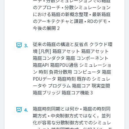
ーチ • 分散シミュレーションでの箱庭
のアプローチ • 分散シミュレーション
における箱庭の新概念整理 • 最新箱庭
のアーキテクチャと課題 • RDのデモ •
今後の展開 2
従来の箱庭の構造と反省点 クラウド環
3.
境 [凡例] 箱庭アセット 箱庭アセット
箱庭コンダクタ 箱庭 コンポーネント
箱庭API 箱庭PDU通信 シミュレーショ
ン 時刻 負荷分散用 コンピュータ 箱庭
PDUデータ 箱庭時刻 既存の シミュレ
ータや プログラム 箱庭コア 現実空間
箱庭ブリッジ 箱庭コア機能 3
箱庭時刻同期とは何か • 箱庭の時刻同
4.
期方式 • 中央制御方式ではなく，並列
化が容易な分散制御方式でのシミュレ