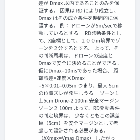
差が Dmax 以内であることのみを保
証する。 因果は RD により成立し、
Dmax はその成立条件を時間的に保
護する。 例： ドローンが5m/secで移
動しているとする。 RD発動条件とし
て、X座標として、１００m境界でゾ
ーンを２分するとする。 よって、そ
の判断周期は、ドローンの速度と
Dmaxで安全に決めることができる。
仮にDmax=10msであった場合、 距
離誤差=速度×Dmax
=5×0.01=0.05m つまり、最大 5cm
の位置ズレが発生しうる。 ゾーン１
±5cm Drone-2 100m 安全マージン
ゾーン２ 100m よって、RD発動条件
の判定境界は、 少なくともこの誤差
幅（5cm）を安全マージンとして考
慮して設計される必要がある。
（ΔXmax​=Vmax​⋅Dmax） したがっ