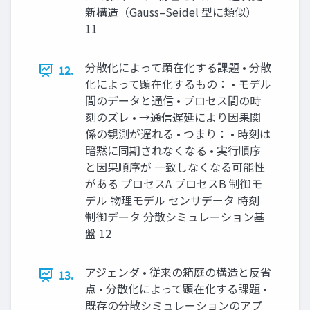
新構造（Gauss–Seidel 型に類似）
11
分散化によって顕在化する課題 • 分散
12.
化によって顕在化するもの： • モデル
間のデータと通信 • プロセス間の時
刻のズレ • →通信遅延により因果関
係の観測が遅れる • つまり： • 時刻は
暗黙に同期されなくなる • 実行順序
と因果順序が 一致しなくなる可能性
がある プロセスA プロセスB 制御モ
デル 物理モデル センサデータ 時刻
制御データ 分散シミュレーション基
盤 12
アジェンダ • 従来の箱庭の構造と反省
13.
点 • 分散化によって顕在化する課題 •
既存の分散シミュレーションのアプ