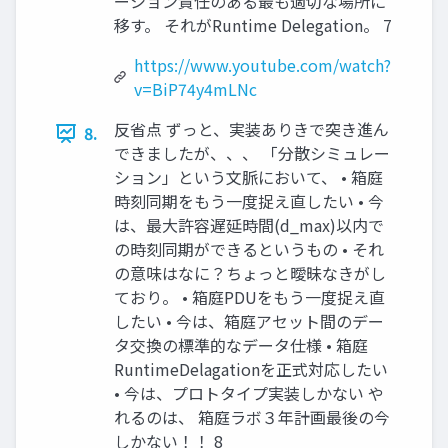
ーション責任のある最も適切な場所に
移す。 それがRuntime Delegation。 7
https://www.youtube.com/watch?
v=BiP74y4mLNc
反省点 ずっと、実装ありきで突き進ん
8.
できましたが、、、 「分散シミュレー
ション」という文脈において、 • 箱庭
時刻同期をもう一度捉え直したい • 今
は、最大許容遅延時間(d_max)以内で
の時刻同期ができるというもの • それ
の意味はなに？ちょっと曖昧なきがし
ており。 • 箱庭PDUをもう一度捉え直
したい • 今は、箱庭アセット間のデー
タ交換の標準的なデータ仕様 • 箱庭
RuntimeDelagationを正式対応したい
• 今は、プロトタイプ実装しかない や
れるのは、 箱庭ラボ３年計画最後の今
しかない！！ 8