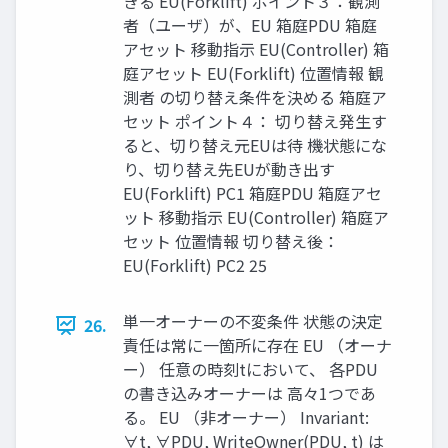
きる EU(Forklift) ポイント３：観測
者（ユーザ）が、EU 箱庭PDU 箱庭
アセット 移動指示 EU(Controller) 箱
庭アセット EU(Forklift) 位置情報 観
測者 の切り替え条件を決める 箱庭ア
セット ポイント４： 切り替え発生す
ると、切り替え元EUは待 機状態にな
り、切り替え先EUが動き出す
EU(Forklift) PC1 箱庭PDU 箱庭アセ
ット 移動指示 EU(Controller) 箱庭ア
セット 位置情報 切り替え後：
EU(Forklift) PC2 25
単一オーナーの不変条件 状態の決定
26.
責任は常に一箇所に存在 EU （オーナ
ー） 任意の時刻tにおいて、 各PDU
の書き込みオーナーは 高々1つであ
る。 EU （非オーナー） Invariant:
∀t, ∀PDU, WriteOwner(PDU, t) は