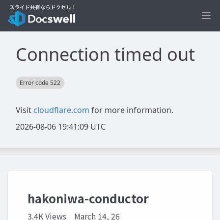
Ope
hakoniwa-conductor
3.4K Views
March 14, 26