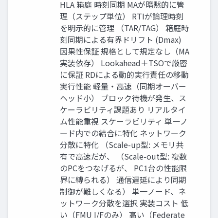
HLA 箱庭 時刻同期 MAが暗黙的に管
理（ステップ単位） RTIが論理時刻
を明示的に管理 （TAR/TAG） 箱庭時
刻同期による有界ドリフト (Dmax)
因果性保証 規格として規定なし（MA
実装依存） Lookahead＋TSOで厳密
に保証 RDによる動的実行責任の移動
実行性能 軽量・高速（同期オーバー
ヘッド小） ブロック待機が発生、ス
ケーラビリティ課題あり リアルタイ
ム性能重視 スケーラビリティ 単一ノ
ード内での結合に特化 ネットワーク
分散に特化 （Scale-up型: メモリ共
有で高速だが、 （Scale-out型: 複数
のPCをつなげるが、 PC1台の性能限
界に縛られる） 通信遅延により同期
制御が難しくなる） 単一ノード、ネ
ットワーク分散を選択 実装コスト 低
い（FMU I/Fのみ） 高い（Federate