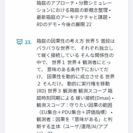
箱庭のアプローチ • 分散シミュレー
ションにおける箱庭の新概念整理 •
最新箱庭のアーキテクチャと課題 •
RDのデモ • 今後の展開 22
箱庭の因果性の考え方 世界５ 普段は
23.
バラバラな世界で、 それぞれ独立し
て緩く接続している そんな関係性の
中で、 世界１ 世界４ 観測者にとっ
て、 意味のある条件下においてだ
け、 因果性を動的に成立させる 世界
２ そんだけ。 動的に実行権を移動
(RD) 世界３ 観測者 観測スコープ 箱
庭時刻同期による 緩い接続(Dmax) •
観測スコープ：守りたい因果の範囲
（EU集合＋PDU集合＋評価指標） •
観測者：因果を「意味がある」と判
断する主体（ユーザ/運用/AI/アプ