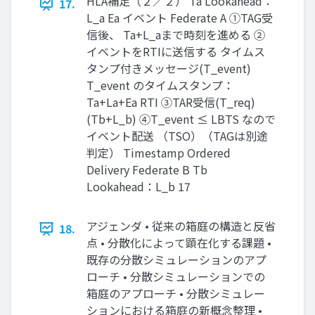
HLA補足（２／２） Ta Lookahead：
17.
L_a Ea イベント Federate A ①TAG受
信後、 Ta+L_aまで時刻を進める ②
イベントをRTIに送信する タイムス
タンプ付きメッセージ(T_event)
T_event のタイムスタンプ：
Ta+La+Ea RTI ③TAR受信(T_req)
(Tb+L_b) ④T_event ≤ LBTS なので
イベント配送 （TSO）（TAGは別途
判定） Timestamp Ordered
Delivery Federate B Tb
Lookahead：L_b 17
アジェンダ • 従来の箱庭の構造と反省
18.
点 • 分散化によって顕在化する課題 •
既存の分散シミュレーションのアプ
ローチ • 分散シミュレーションでの
箱庭のアプローチ • 分散シミュレー
ションにおける箱庭の新概念整理 •