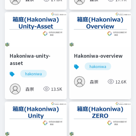
Hakoniwa-unity-
Hakoniwa-overview
asset
hakoniwa
hakoniwa
森崇
12.6K
森崇
13.5K