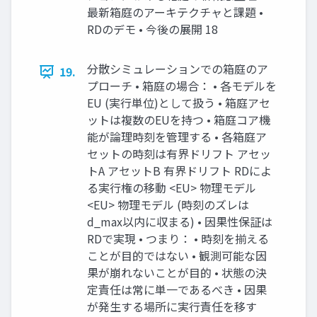
最新箱庭のアーキテクチャと課題 •
RDのデモ • 今後の展開 18
分散シミュレーションでの箱庭のア
19.
プローチ • 箱庭の場合： • 各モデルを
EU (実行単位)として扱う • 箱庭アセ
ットは複数のEUを持つ • 箱庭コア機
能が論理時刻を管理する • 各箱庭ア
セットの時刻は有界ドリフト アセッ
トA アセットB 有界ドリフト RDによ
る実行権の移動 <EU> 物理モデル
<EU> 物理モデル (時刻のズレは
d_max以内に収まる) • 因果性保証は
RDで実現 • つまり： • 時刻を揃える
ことが目的ではない • 観測可能な因
果が崩れないことが目的 • 状態の決
定責任は常に単一であるべき • 因果
が発生する場所に実行責任を移す