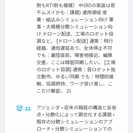
側もRTI側も複雑） 中(RDの実装は若
干ムズイかも：課題) 適用領域 産
業・組込みシミュレーション向け 軍
事・大規模分散シミュレーション向
け ドローン配送、工場のロボット協
調など。 [ドローン配送] 通常：飛行
経路、通信遅延あり、全体停止不可
でも：着陸直前、障害物接近、編隊
交差、ここは精密同期したい。 [工場
のロボット協調] 通常：各ロボット独
立動作、ゆるい同期 でも：物理的接
触、協調把持、ワーク受け渡し、こ
こだけ厳密。 21
アジェンダ • 従来の箱庭の構造と反省
22.
点 • 分散化によって顕在化する課題 •
既存の分散シミュレーションのアプ
ローチ • 分散シミュレーションでの