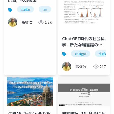
LLM）への適応
生成ai
llm
社会科学
計算社会科学
高橋浩
1.7K
ChatGPT時代の社会科
学 - 新たな経営論の構
築に向けて -
chatgpt
生成ai
高橋浩
217
生成AIは社会(とそれを
経営統計_13_社会にお