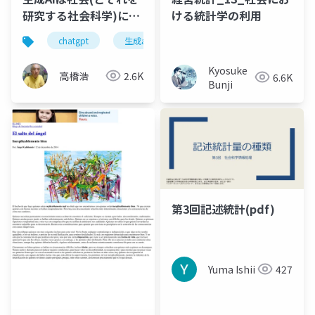
研究する社会科学)にど
ける統計学の利用
のような影響を与える
chatgpt
生成ai
社会科学
社会科学のための
か？
Kyosuke
高橋浩
2.6K
6.6K
Bunji
第3回記述統計(pdf)
Yuma Ishii
427