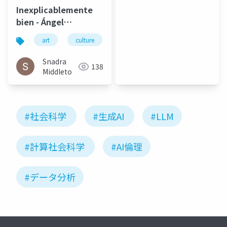
Inexplicablemente
bien - Ángel
Gabilondo and Ryota
art
culture
松本良多
architecture
Matsumoto | El salto
del ángel December
Snadra
138
2014
Middleto
#社会科学
#生成AI
#LLM
#計算社会科学
#AI倫理
#データ分析