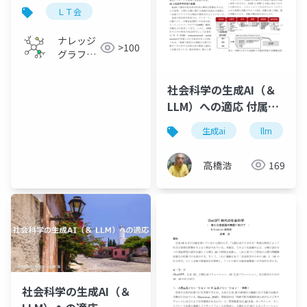
作した実践報告
ＬＴ会
ナレッジ
>100
グラフ若
手の会
社会科学の生成AI（＆
LLM）への適応 付属資
料
生成ai
llm
高橋浩
169
社会科学の生成AI（＆