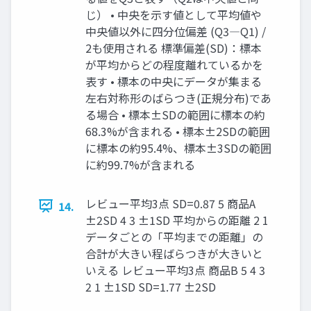
じ） • 中央を示す値として平均値や
中央値以外に四分位偏差 (Q3―Q1) /
2も使用される 標準偏差(SD)：標本
が平均からどの程度離れているかを
表す • 標本の中央にデータが集まる
左右対称形のばらつき(正規分布)であ
る場合 • 標本±SDの範囲に標本の約
68.3%が含まれる • 標本±2SDの範囲
に標本の約95.4%、標本±3SDの範囲
に約99.7%が含まれる
レビュー平均3点 SD=0.87 5 商品A
14.
±2SD 4 3 ±1SD 平均からの距離 2 1
データごとの「平均までの距離」の
合計が大きい程ばらつきが大きいと
いえる レビュー平均3点 商品B 5 4 3
2 1 ±1SD SD=1.77 ±2SD