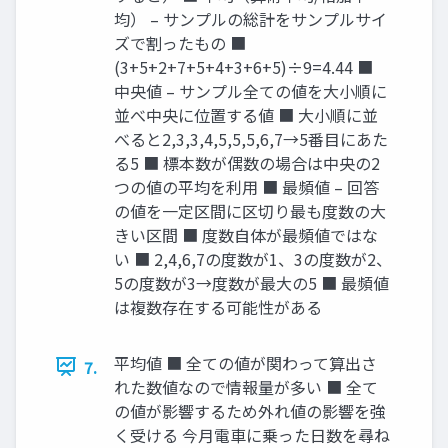
均） – サンプルの総計をサンプルサイ
ズで割ったもの ■
(3+5+2+7+5+4+3+6+5)÷9=4.44 ■
中央値 – サンプル全ての値を大小順に
並べ中央に位置する値 ■ 大小順に並
べると2,3,3,4,5,5,5,6,7→5番目にあた
る5 ■ 標本数が偶数の場合は中央の2
つの値の平均を利用 ■ 最頻値 – 回答
の値を一定区間に区切り最も度数の大
きい区間 ■ 度数自体が最頻値ではな
い ■ 2,4,6,7の度数が1、3の度数が2、
5の度数が3→度数が最大の5 ■ 最頻値
は複数存在する可能性がある
平均値 ■ 全ての値が関わって算出さ
7.
れた数値なので情報量が多い ■ 全て
の値が影響するため外れ値の影響を強
く受ける 今月電車に乗った日数を尋ね