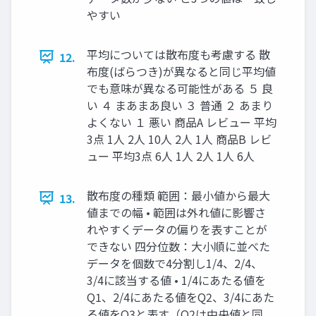
やすい
平均については散布度も考慮する 散
12.
布度(ばらつき)が異なると同じ平均値
でも意味が異なる可能性がある ５ 良
い ４ まあまあ良い ３ 普通 ２ あまり
よくない １ 悪い 商品A レビュー 平均
3点 1人 2人 10人 2人 1人 商品B レビ
ュー 平均3点 6人 1人 2人 1人 6人
散布度の種類 範囲：最小値から最大
13.
値までの幅 • 範囲は外れ値に影響さ
れやすくデータの偏りを表すことが
できない 四分位数：大小順に並べた
データを個数で4分割し1/4、2/4、
3/4に該当する値 • 1/4にあたる値を
Q1、2/4にあたる値をQ2、3/4にあた
る値をQ3と表す（Q2は中央値と同