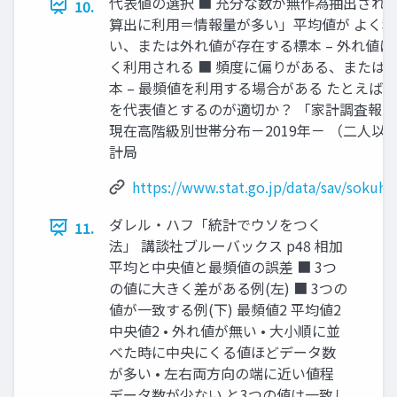
代表値の選択 ■ 充分な数が無作為抽出されて
10.
算出に利用＝情報量が多い」平均値が よく利
い、または外れ値が存在する標本 – 外れ値
く利用される ■ 頻度に偏りがある、または
本 – 最頻値を利用する場合がある たとえば
を代表値とするのが適切か？ 「家計調査報
現在高階級別世帯分布－2019年－ （二人以上
計局
https://www.stat.go.jp/data/sav/sokuh
ダレル・ハフ「統計でウソをつく
11.
法」 講談社ブルーバックス p48 相加
平均と中央値と最頻値の誤差 ■ 3つ
の値に大きく差がある例(左) ■ 3つの
値が一致する例(下) 最頻値2 平均値2
中央値2 • 外れ値が無い • 大小順に並
べた時に中央にくる値ほどデータ数
が多い • 左右両方向の端に近い値程
データ数が少ない と3つの値は一致し