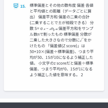
標準偏差とその他の散布度 偏差 各値
15.
と平均値との距離（データごとに算
出） 偏差平方和 偏差の二乗の合計
(二乗することで±が相殺できる） 分
散 S= σ 𝓍 − 𝓍ҧ 𝓃 偏差平方和をサンプ
ル数nで割ったもの 標準偏差 分散が
二乗した大きさなので分散に√をか
けたもの 「偏差値(Z score)」は
50+10×(偏差÷標準偏差)、つまり平
均が50、1Sが10になるよう補正した
値。 小文字のz scoreだと偏差÷標準
偏差、つまり平均が0、1Sが1になる
よう補正した値を意味する。 2