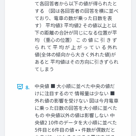
て各回答者から以下の値が得られたと
する （図は各回答者の回答を横に並べ
ており、電車の数が乗った日数を表
す） 平均値3 平均値2 その値以上と以
下の距離の合計が同じになる位置が平
均 （重心の位置） こ の 値 に 引 き ず
ら れ て 平 均 が 上 が っ て い る 外れ
値(全体の傾向から大きく外れた値)が
あると 平均値はその方向に引きずられ
てしまう
中央値 ■ 大小順に並べた中央の値だ
8.
けに注目するので 情報量は少ない ■
外れ値の影響を受けない 図は今月電車
に乗った日数の回答を大小順に並べた
もの 中央値以外の値は影響しない 中
央値2 10件のデータを大小順に並べた
5件目と6件目の値 • • 件数が偶数だと