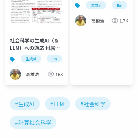
生成ai
llm
高橋浩
1.7K
社会科学の生成AI（＆
LLM）への適応 付属資
料
生成ai
llm
社会科学
計算社会科学
高橋浩
168
#生成AI
#LLM
#社会科学
#計算社会科学